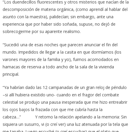
“Los duendecillos fluorescentes y otros misterios que nacían de la
descomposición de materia orgánica, (como aprendí al hablar del
asunto con la maestra), palidecían; sin embargo, ante una
experiencia que por haber sido soñada, supuse, no dejó de
sobrecogerme por su aparente realismo.
“Sucedió una de esas noches que parecen anunciar el fin del
mundo. Impedidos de llegar a la casita en que dormíamos (los
varones mayores de la familia y yo), fuimos acomodados en
hamacas de reserva a todo ancho de la sala de la vivienda
principal.
“Ya habrían dado las 12 campanadas de un gran reloj de péndulo
–si allí hubiera existido uno- cuando en el fragor del combate
celestial se produjo una pausa inesperada que me hizo entreabrir
los ojos bajos la frazada con que me cubría hasta la
cabeza…” Y retomo la relación apelando a la memoria: Sin
siquiera un susurro, vi (o creí ver) una luz atenuada por la tela que
me tapaba. Luego escuché (o creí escuchar) que el plato que