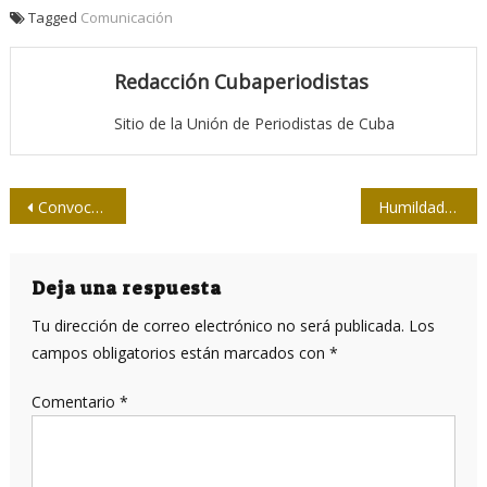
Tagged
Comunicación
Redacción Cubaperiodistas
Sitio de la Unión de Periodistas de Cuba
Navegación
Convocan a posgrado internacional El periodismo de José Martí
Humildad y locución: binomio esencial
de
entradas
Deja una respuesta
Tu dirección de correo electrónico no será publicada.
Los
campos obligatorios están marcados con
*
Comentario
*