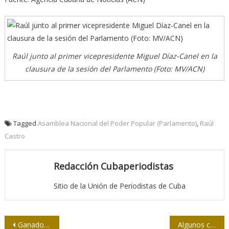
Raúl junto al primer vicepresidente Miguel Díaz-Canel en la
clausura de la sesión del Parlamento (Foto: MV/ACN)
Tagged
Asamblea Nacional del Poder Popular (Parlamento)
,
Raúl
Castro
Redacción Cubaperiodistas
Sitio de la Unión de Periodistas de Cuba
Navegación
Ganadores del Concurso 26 de Julio de la Upec
Algunos consejos para las redes sociales