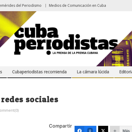
emérides del Periodismo
Medios de Comunicación en Cuba
s
Cubaperiodistas recomienda
La cámara lúcida
Editori
 redes sociales
omment(0)
Compartir
Más
0