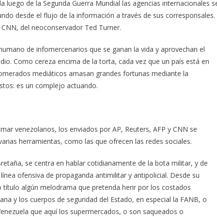
a luego de la Segunda Guerra Mundial las agencias internacionales s
ndo desde el flujo de la información a través de sus corresponsales.
na CNN, del neoconservador Ted Turner.
je humano de infomercenarios que se ganan la vida y aprovechan el
dio. Como cereza encima de la torta, cada vez que un país está en
omerados mediáticos amasan grandes fortunas mediante la
estos: es un complejo actuando.
lamar venezolanos, los enviados por AP, Reuters, AFP y CNN se
 varias herramientas, como las que ofrecen las redes sociales.
etaña, se centra en hablar cotidianamente de la bota militar, y de
línea ofensiva de propaganda antimilitar y antipolicial. Desde su
título algún melodrama que pretenda herir por los costados
lana y los cuerpos de seguridad del Estado, en especial la FANB, o
 a Venezuela que aquí los supermercados, o son saqueados o