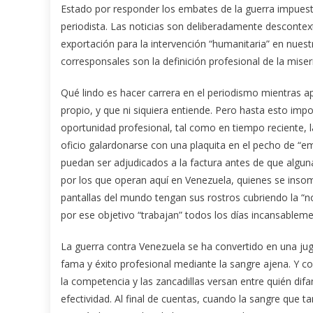
Estado por responder los embates de la guerra impuest
periodista. Las noticias son deliberadamente descontextu
exportación para la intervención “humanitaria” en nuestr
corresponsales son la definición profesional de la mise
Qué lindo es hacer carrera en el periodismo mientras apo
propio, y que ni siquiera entiende. Pero hasta esto imp
oportunidad profesional, tal como en tiempo reciente, 
oficio galardonarse con una plaquita en el pecho de “
puedan ser adjudicados a la factura antes de que algun
por los que operan aquí en Venezuela, quienes se inso
pantallas del mundo tengan sus rostros cubriendo la “noti
por ese objetivo “trabajan” todos los días incansableme
La guerra contra Venezuela se ha convertido en una ju
fama y éxito profesional mediante la sangre ajena. Y c
la competencia y las zancadillas versan entre quién di
efectividad. Al final de cuentas, cuando la sangre que 