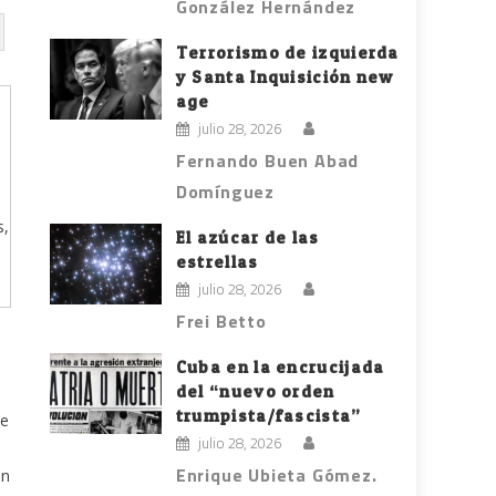
González Hernández
Terrorismo de izquierda
y Santa Inquisición new
age
julio 28, 2026
Fernando Buen Abad
Domínguez
s,
El azúcar de las
estrellas
julio 28, 2026
Frei Betto
Cuba en la encrucijada
del “nuevo orden
trumpista/fascista”
 e
julio 28, 2026
Enrique Ubieta Gómez.
ón