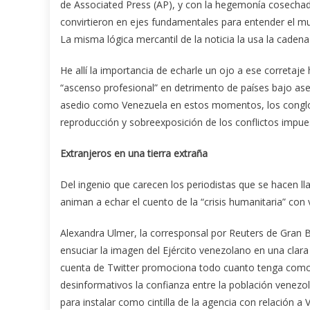
de Associated Press (AP), y con la hegemonía cosechad
convirtieron en ejes fundamentales para entender el mu
La misma lógica mercantil de la noticia la usa la cade
He allí la importancia de echarle un ojo a ese correta
“ascenso profesional” en detrimento de países bajo ase
asedio como Venezuela en estos momentos, los congl
reproducción y sobreexposición de los conflictos impu
Extranjeros en una tierra extraña
Del ingenio que carecen los periodistas que se hacen l
animan a echar el cuento de la “crisis humanitaria” con
Alexandra Ulmer, la corresponsal por Reuters de Gran Br
ensuciar la imagen del Ejército venezolano en una clara 
cuenta de Twitter promociona todo cuanto tenga como 
desinformativos la confianza entre la población venezo
para instalar como cintilla de la agencia con relación