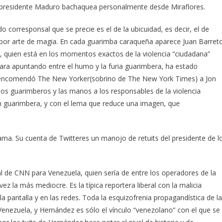
 presidente Maduro bachaquea personalmente desde Miraflores.
corresponsal que se precie es el de la ubicuidad, es decir, el de
por arte de magia. En cada guarimba caraqueña aparece Juan Barret
P, quien está en los momentos exactos de la violencia “ciudadana”
ra apuntando entre el humo y la furia guarimbera, ha estado
 encomendó The New Yorker(sobrino de The New York Times) a Jon
a los guarimberos y las manos a los responsables de la violencia
ón guarimbera, y con el lema que reduce una imagen, que
a. Su cuenta de Twitteres un manojo de retuits del presidente de l
de CNN para Venezuela, quien sería de entre los operadores de la
z la más mediocre. Es la típica reportera liberal con la malicia
a pantalla y en las redes. Toda la esquizofrenia propagandística de la
enezuela, y Hernández es sólo el vínculo “venezolano” con el que se