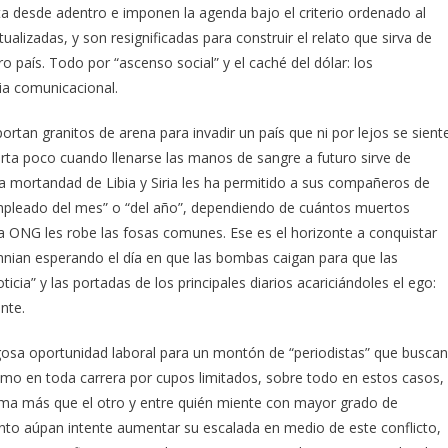
a desde adentro e imponen la agenda bajo el criterio ordenado al
alizadas, y son resignificadas para construir el relato que sirva de
o país. Todo por “ascenso social” y el caché del dólar: los
ria comunicacional.
rtan granitos de arena para invadir un país que ni por lejos se sient
orta poco cuando llenarse las manos de sangre a futuro sirve de
la mortandad de Libia y Siria les ha permitido a sus compañeros de
empleado del mes” o “del año”, dependiendo de cuántos muertos
a ONG les robe las fosas comunes. Ese es el horizonte a conquistar
mnian esperando el día en que las bombas caigan para que las
cia” y las portadas de los principales diarios acariciándoles el ego:
nte.
gosa oportunidad laboral para un montón de “periodistas” que buscan
omo en toda carrera por cupos limitados, sobre todo en estos casos,
fama más que el otro y entre quién miente con mayor grado de
tanto aúpan intente aumentar su escalada en medio de este conflicto,