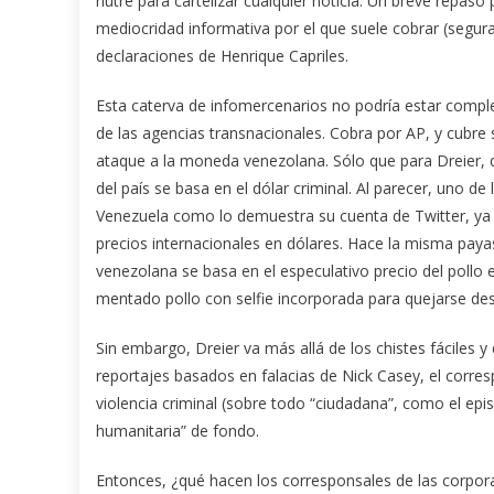
nutre para cartelizar cualquier noticia. Un breve repaso 
mediocridad informativa por el que suele cobrar (segu
declaraciones de Henrique Capriles.
Esta caterva de infomercenarios no podría estar comple
de las agencias transnacionales. Cobra por AP, y cubre
ataque a la moneda venezolana. Sólo que para Dreier, q
del país se basa en el dólar criminal. Al parecer, uno 
Venezuela como lo demuestra su cuenta de Twitter, y
precios internacionales en dólares. Hace la misma paya
venezolana se basa en el especulativo precio del pollo
mentado pollo con selfie incorporada para quejarse de
Sin embargo, Dreier va más allá de los chistes fáciles y
reportajes basados en falacias de Nick Casey, el corr
violencia criminal (sobre todo “ciudadana”, como el episo
humanitaria” de fondo.
Entonces, ¿qué hacen los corresponsales de las corpor