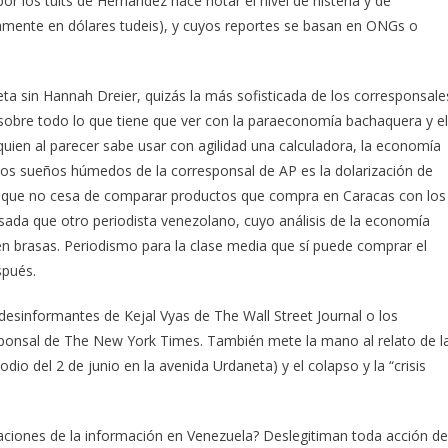
por los tuits de Hernández hace notar el nivel de histeria y de
ramente en dólares tudeis), y cuyos reportes se basan en ONGs o
ta sin Hannah Dreier, quizás la más sofisticada de los corresponsale
 sobre todo lo que tiene que ver con la paraeconomía bachaquera y el
uien al parecer sabe usar con agilidad una calculadora, la economía
de los sueños húmedos de la corresponsal de AP es la dolarización de
a que no cesa de comparar productos que compra en Caracas con los
sada que otro periodista venezolano, cuyo análisis de la economía
 en brasas. Periodismo para la clase media que sí puede comprar el
spués.
 desinformantes de Kejal Vyas de The Wall Street Journal o los
esponsal de The New York Times. También mete la mano al relato de l
dio del 2 de junio en la avenida Urdaneta) y el colapso y la “crisis
aciones de la información en Venezuela? Deslegitiman toda acción de