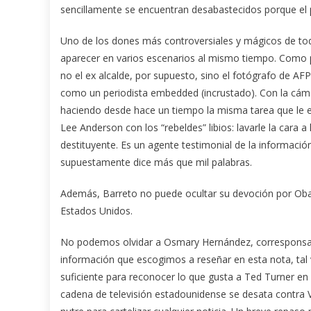
sencillamente se encuentran desabastecidos porque el
Uno de los dones más controversiales y mágicos de todo 
aparecer en varios escenarios al mismo tiempo. Como 
no el ex alcalde, por supuesto, sino el fotógrafo de AF
como un periodista embedded (incrustado). Con la cáma
haciendo desde hace un tiempo la misma tarea que le
Lee Anderson con los “rebeldes” libios: lavarle la cara 
destituyente. Es un agente testimonial de la informaci
supuestamente dice más que mil palabras.
Además, Barreto no puede ocultar su devoción por Obam
Estados Unidos.
No podemos olvidar a Osmary Hernández, corresponsal 
información que escogimos a reseñar en esta nota, tal ve
suficiente para reconocer lo que gusta a Ted Turner en l
cadena de televisión estadounidense se desata contra V