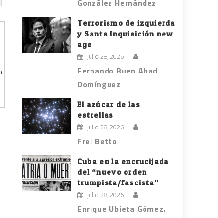
González Hernández
Terrorismo de izquierda
y Santa Inquisición new
age
julio 28, 2026
Fernando Buen Abad
n
Domínguez
El azúcar de las
estrellas
julio 28, 2026
Frei Betto
Cuba en la encrucijada
del “nuevo orden
trumpista/fascista”
julio 28, 2026
Enrique Ubieta Gómez.