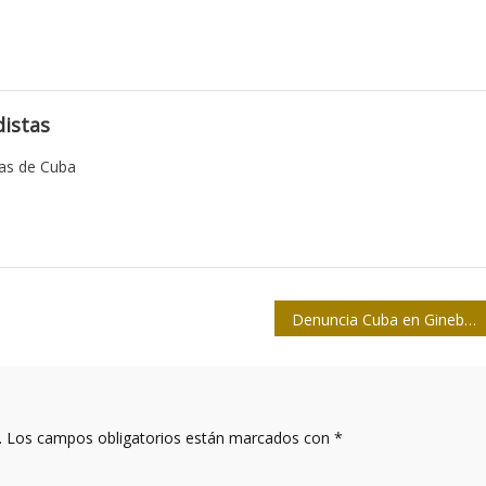
istas
tas de Cuba
Denuncia Cuba en Ginebra violaciones de derechos humanos en EUA
.
Los campos obligatorios están marcados con
*