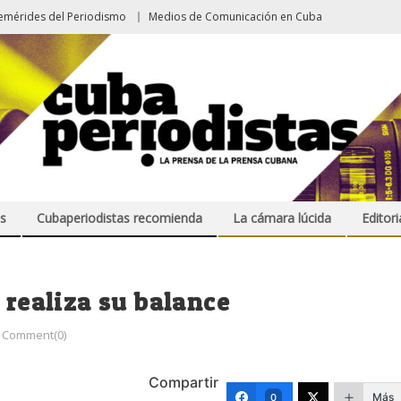
emérides del Periodismo
Medios de Comunicación en Cuba
s
Cubaperiodistas recomienda
La cámara lúcida
Editori
 realiza su balance
Comment(0)
Compartir
Más
0