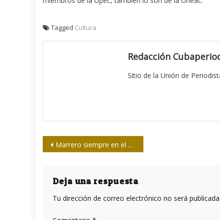
miembros de la Upec, también lo son de la Uneac.
Tagged
Cultura
Redacción Cubaperiod
Sitio de la Unión de Periodis
Navegación
Marrero siempre en el recuerdo de colegas y amigos
de
entradas
Deja una respuesta
Tu dirección de correo electrónico no será publicada