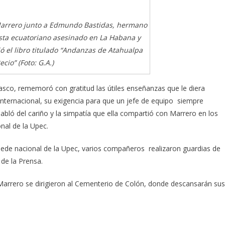
 Marrero junto a Edmundo Bastidas, hermano
ista ecuatoriano asesinado en La Habana y
ió el libro titulado “Andanzas de Atahualpa
ecio” (Foto: G.A.)
sco, rememoró con gratitud las útiles enseñanzas que le diera
nternacional, su exigencia para que un jefe de equipo siempre
bló del cariño y la simpatía que ella compartió con Marrero en los
nal de la Upec.
la sede nacional de la Upec, varios compañeros realizaron guardias de
 de la Prensa.
 Marrero se dirigieron al Cementerio de Colón, donde descansarán sus