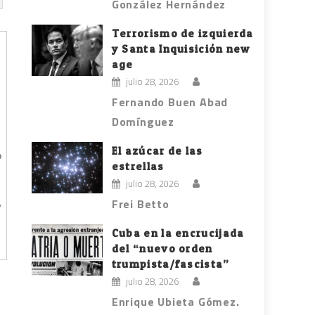
González Hernández
Terrorismo de izquierda
y Santa Inquisición new
age
julio 28, 2026
Fernando Buen Abad
Domínguez
El azúcar de las
o
estrellas
,
julio 28, 2026
Frei Betto
Cuba en la encrucijada
del “nuevo orden
trumpista/fascista”
julio 28, 2026
Enrique Ubieta Gómez.