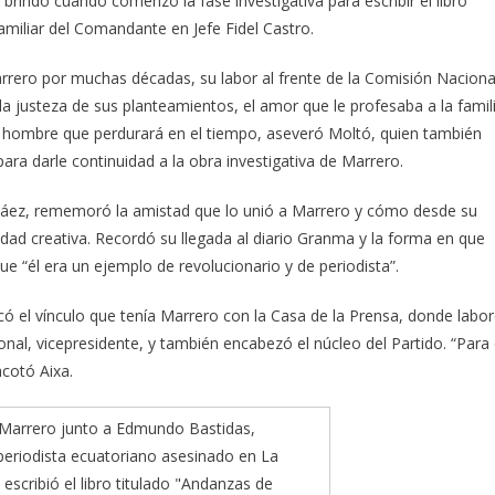
brindo cuando comenzó la fase investigativa para escribir el libro
familiar del Comandante en Jefe Fidel Castro.
rrero por muchas décadas, su labor al frente de la Comisión Naciona
a justeza de sus planteamientos, el amor que le profesaba a la famil
n hombre que perdurará en el tiempo, aseveró Moltó, quien también
ra darle continuidad a la obra investigativa de Marrero.
 Páez, rememoró la amistad que lo unió a Marrero y cómo desde su
cidad creativa. Recordó su llegada al diario Granma y la forma en que
e “él era un ejemplo de revolucionario y de periodista”.
có el vínculo que tenía Marrero con la Casa de la Prensa, donde labo
al, vicepresidente, y también encabezó el núcleo del Partido. “Para 
acotó Aixa.