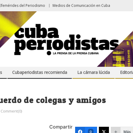
Efemérides del Periodismo
Medios de Comunicación en Cuba
s
Cubaperiodistas recomienda
La cámara lúcida
Editori
uerdo de colegas y amigos
Comment(0)
Compartir
Más
0