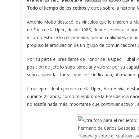
ése era Marrero. Recordó el valiosísimo apoyo que él le 
Todo el tiempo de los cedros
y otros sobre la historia 
Antonio Moltó destacó los vínculos que lo unieron a Ma
de Ética de la Upec, desde 1983, donde se destacó por l
y cómo está se lo reciprocaba, fueron cualidades de u
propuso la articulación de un grupo de comunicadores pa
Por su parte el presidente de Honor de la Upec, Tubal
posición de jefe lo supo apreciar y valorar por su capa
supo asumir las tareas que se le indicaban, afirmando qu
La vicepresidenta primera de la Upec, Aixa Hevia, desta
durante 22 años, como miembro de la Presidencia nacion
no existía nada más importante que continuar activo”, 