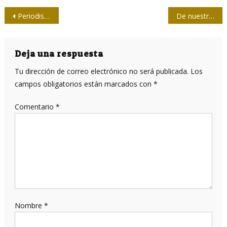
Navegación
Periodismo ciudadano en las alturas
De nuestros medios/ Chanel en Cuba: no es fácil estar fashion
de
entradas
Deja una respuesta
Tu dirección de correo electrónico no será publicada.
Los
campos obligatorios están marcados con
*
Comentario
*
Nombre
*