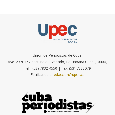
Unión de Periodistas de Cuba.
Ave. 23 # 452 esquina a I, Vedado, La Habana Cuba (10400)
Telf. (53) 7832 4550 | Fax: (53) 7333079
Escríbanos a
redaccion@upec.cu