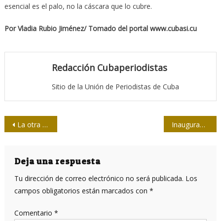
esencial es el palo, no la cáscara que lo cubre.
Por Vladia Rubio Jiménez/ Tomado del portal www.cubasi.cu
Redacción Cubaperiodistas
Sitio de la Unión de Periodistas de Cuba
Navegación
La otra forma de mirar una caverna famosa
Inauguran en Ecuador Congreso Internacional de Periodismo
de
entradas
Deja una respuesta
Tu dirección de correo electrónico no será publicada.
Los
campos obligatorios están marcados con
*
Comentario
*