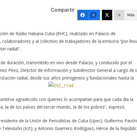
Compartir
Más
0
dación de Radio Habana Cuba (RHC), realizado en Palacio de
 colaboradores y al colectivo de trabajadores
de la emisora “por llev
er radial”.
de duración, transmitido en vivo desde Palacio, y conducido por el
ez Pírez, Director de Información y Subdirector General a cargo de l
 estación radial, desde sus años primigenios y fundacionales hasta la
ó sentirse agradecido con quienes lo acompañan para que cada día la
, la de los países del tercer mundo, la de los pobres”, expresó.
presidente de la Unión de Periodistas de Cuba (Upec); Guillermo Pavón
 Televisión (Icrt); y Antonio Guerrero Rodríguez, Héroe de la Repúbli