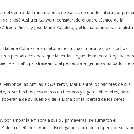
r del Centro de Transmisiones de Bauta, de donde saliera por prime
1961; José Atshuler Gutwert, considerado el padre técnico de la
lfredo Pinera y José Mario Zabaleta; y el luchador internacionalista
o Habana Cuba es la sumatoria de muchas improntas, de muchos
erzos periodísticos para que la verdad llegue de manera “objetiva per
bien y el mal” , parafraseando al periodista argentino y fundador de l
Mayor de las Antillas a Guerrero y Marú, entre los barrotes de sus
te, al ser hechos prisioneros en tiempos y lugares diferentes, pero
 soberanía de su pueblo y de la lucha por la libertad de los seres
s, por arribar la emisora a sus 55 primaveras, se sumaron el
oe” de la diseñadora Annelis Noriega por parte de la Upec por su “lab