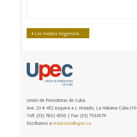
Navegación
Los medios hegemónicos desvirtúan la realidad cubana
de
entradas
Unión de Periodistas de Cuba.
Ave. 23 # 452 esquina a I, Vedado, La Habana Cuba (10
Telf. (53) 7832 4550 | Fax: (53) 7333079
Escríbanos a
redaccion@upec.cu