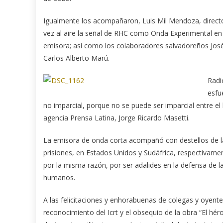
Igualmente los acompañaron, Luis Mil Mendoza, directo
vez al aire la señal de RHC como Onda Experimental en 
emisora; así como los colaboradores salvadoreños José A
Carlos Alberto Marú.
Radi
esfu
no imparcial, porque no se puede ser imparcial entre el 
agencia Prensa Latina, Jorge Ricardo Masetti.
La emisora de onda corta acompañó con destellos de la 
prisiones, en Estados Unidos y Sudáfrica, respectivamen
por la misma razón, por ser adalides en la defensa de la
humanos.
A las felicitaciones y enhorabuenas de colegas y oyente
reconocimiento del Icrt y el obsequio de la obra “El hér