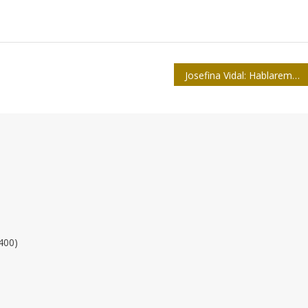
Josefina Vidal: Hablaremos con EEUU de todo, pero no negociaremos nuestra soberanía
400)