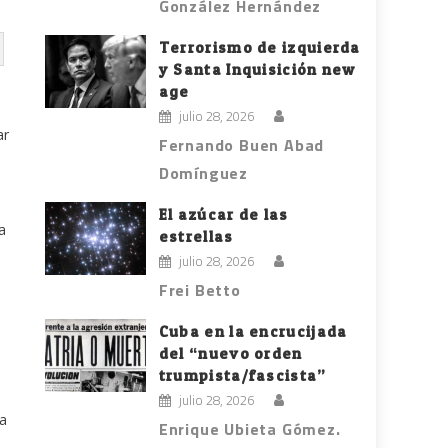
González Hernández
Terrorismo de izquierda
y Santa Inquisición new
age
julio 28, 2026
ar
Fernando Buen Abad
Domínguez
El azúcar de las
a
estrellas
julio 28, 2026
Frei Betto
Cuba en la encrucijada
del “nuevo orden
trumpista/fascista”
julio 28, 2026
ca
Enrique Ubieta Gómez.