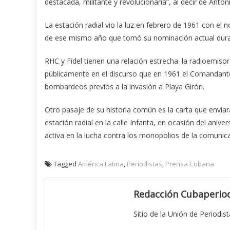
destacada, militante y revolucionaria”, al decir de Anton
La estación radial vio la luz en febrero de 1961 con e
de ese mismo año que tomó su nominación actual durant
RHC y Fidel tienen una relación estrecha: la radioemiso
públicamente en el discurso que en 1961 el Comandante 
bombardeos previos a la invasión a Playa Girón.
Otro pasaje de su historia común es la carta que enviara
estación radial en la calle Infanta, en ocasión del aniver
activa en la lucha contra los monopolios de la comunica
Tagged
América Latina
,
Periodistas
,
Prensa Cubana
Redacción Cubaperiod
Sitio de la Unión de Periodis