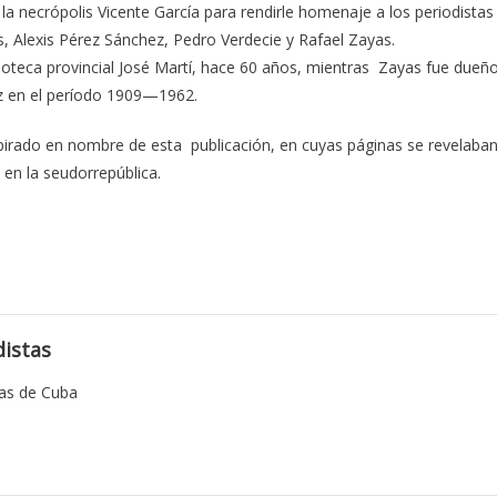
la necrópolis Vicente García para rendirle homenaje a los periodistas
s, Alexis Pérez Sánchez, Pedro Verdecie y Rafael Zayas.
lioteca provincial José Martí, hace 60 años, mientras Zayas fue dueñ
uz en el período 1909—1962.
spirado en nombre de esta publicación, en cuyas páginas se revelaba
en la seudorrepública.
istas
tas de Cuba