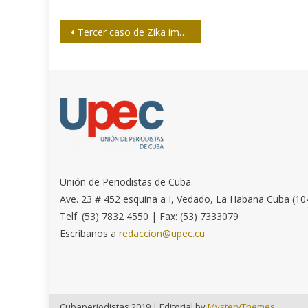
Navegación
Tercer caso de Zika importado en Cuba
de
entradas
Unión de Periodistas de Cuba.
Ave. 23 # 452 esquina a I, Vedado, La Habana Cuba (10
Telf. (53) 7832 4550 | Fax: (53) 7333079
Escríbanos a
redaccion@upec.cu
Cubaperiodistas 2019
|
Editorial by
MysteryThemes
.