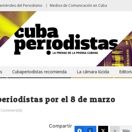
femérides del Periodismo
Medios de Comunicación en Cuba
s
Cubaperiodistas recomienda
La cámara lúcida
Editori
eriodistas por el 8 de marzo
Comment(0)
Compartir
Más
0