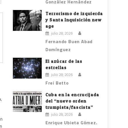
González Hernández
Terrorismo de izquierda
y Santa Inquisición new
age
julio 28, 2026
Fernando Buen Abad
Domínguez
El azúcar de las
estrellas
julio 28, 2026
Frei Betto
Cuba en la encrucijada
a,
del “nuevo orden
trumpista/fascista”
julio 28, 2026
on
Enrique Ubieta Gómez.
ón