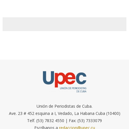
Unión de Periodistas de Cuba.
Ave. 23 # 452 esquina a I, Vedado, La Habana Cuba (10400)
Telf. (53) 7832 4550 | Fax: (53) 7333079
Escríbanos a
redaccion@upec.cu