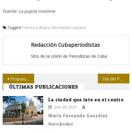
Fuente: La pupila insomne
Tagged
Prensa Cubana
,
Revolución cubana
Redacción Cubaperiodistas
Sitio de la Unión de Periodistas de Cuba
Navegación
Propuesta para una sala de redacción: entre el breakingnews y el contenido de calidad
Día del Periodismo en Ecuador rinde homenaje a Eugenio Espejo
ÚLTIMAS PUBLICACIONES
de
entradas
La ciudad que late en el centro
julio 28, 2026
María Fernanda González
Hernández