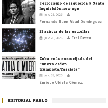
Terrorismo de izquierda y Santa
Inquisición new age
julio 28, 2026
Fernando Buen Abad Domínguez
El azúcar de las estrellas
Frei Betto
julio 28, 2026
Cuba en la encrucijada del
“nuevo orden
trumpista/fascista”
julio 28, 2026
Enrique Ubieta Gómez.
EDITORIAL PABLO