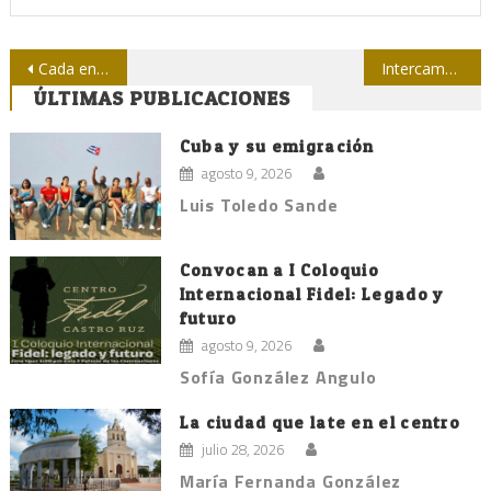
Navegación
Cada enero, un nuevo reto para Adelante
Intercambian diplomático británico y periodistas pinareños
ÚLTIMAS PUBLICACIONES
de
entradas
Cuba y su emigración
agosto 9, 2026
Luis Toledo Sande
Convocan a I Coloquio
Internacional Fidel: Legado y
futuro
agosto 9, 2026
Sofía González Angulo
La ciudad que late en el centro
julio 28, 2026
María Fernanda González