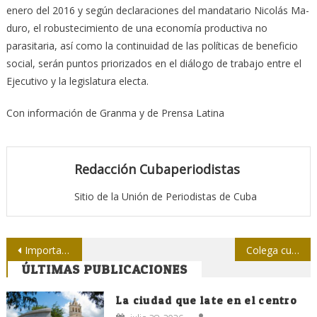
enero del 2016 y se­gún declaraciones del mandatario Nicolás Ma­
duro, el robustecimiento de una economía productiva no
parasitaria, así como la continuidad de las políticas de beneficio
social, se­rán puntos priorizados en el diálogo de trabajo entre el
Ejecutivo y la legislatura electa.
Con información de Granma y de Prensa Latina
Redacción Cubaperiodistas
Sitio de la Unión de Periodistas de Cuba
Navegación
Importantes encuentros en La Habana sobre información, comunicación y cultura
Colega cubana concluye gira por España
ÚLTIMAS PUBLICACIONES
de
entradas
La ciudad que late en el centro