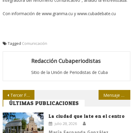
integradora del fenómeno comunicativo”, añadió la entrevistada.
Con información de www.granma.cu y www.cubadebate.cu
Tagged
Comunicación
Redacción Cubaperiodistas
Sitio de la Unión de Periodistas de Cuba
Navegación
Tercer Festival integral de la prensa en Santiago de Cuba
Mensaje de Raúl al Presidente de la República Bolivariana de Venezuela
ÚLTIMAS PUBLICACIONES
de
entradas
La ciudad que late en el centro
julio 28, 2026
María Fernanda González