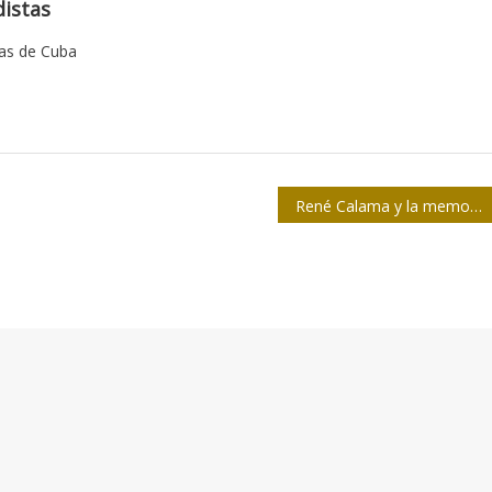
istas
tas de Cuba
René Calama y la memoria del periodismo deportivo