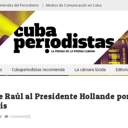
emérides del Periodismo
Medios de Comunicación en Cuba
s
Cubaperiodistas recomienda
La cámara lúcida
Editori
 Raúl al Presidente Hollande po
ís
s
Comment(0)