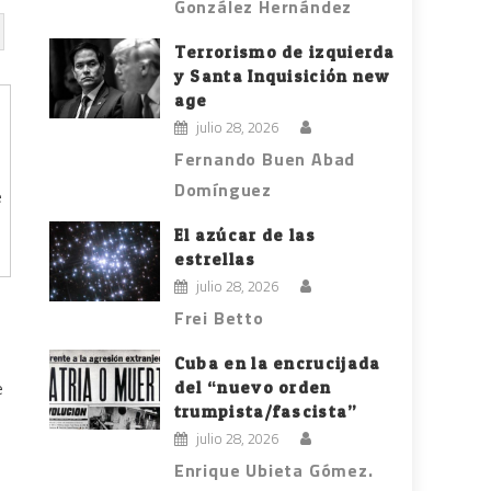
González Hernández
Terrorismo de izquierda
y Santa Inquisición new
age
julio 28, 2026
Fernando Buen Abad
Domínguez
e
El azúcar de las
estrellas
julio 28, 2026
Frei Betto
Cuba en la encrucijada
del “nuevo orden
e
trumpista/fascista”
julio 28, 2026
Enrique Ubieta Gómez.