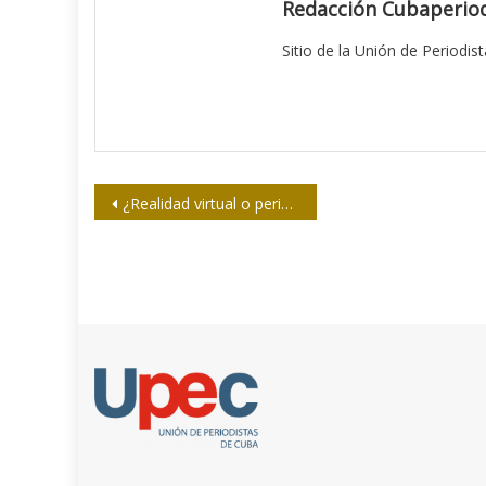
Redacción Cubaperiod
Sitio de la Unión de Periodis
Navegación
¿Realidad virtual o periodismo inmersivo?
de
entradas