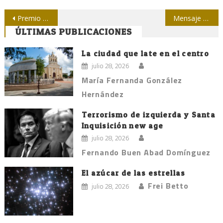
Navegación
Premio Fernando Ortiz para Fernández Retamar
Mensaje de condolencia de Raúl al Presidente Hollande por ataques terroristas en París
ÚLTIMAS PUBLICACIONES
de
entradas
La ciudad que late en el centro
julio 28, 2026
María Fernanda González
Hernández
Terrorismo de izquierda y Santa
Inquisición new age
julio 28, 2026
Fernando Buen Abad Domínguez
El azúcar de las estrellas
Frei Betto
julio 28, 2026