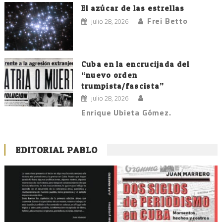
El azúcar de las estrellas
Frei Betto
julio 28, 2026
Cuba en la encrucijada del
“nuevo orden
trumpista/fascista”
julio 28, 2026
Enrique Ubieta Gómez.
EDITORIAL PABLO