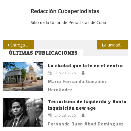
Redacción Cubaperiodistas
Sitio de la Unión de Periodistas de Cuba
Navegación
Entregan premios de periodismo a profesionales de Las Tunas
La unidad como escudo
ÚLTIMAS PUBLICACIONES
de
entradas
La ciudad que late en el centro
julio 28, 2026
María Fernanda González
Hernández
Terrorismo de izquierda y Santa
Inquisición new age
julio 28, 2026
Fernando Buen Abad Domínguez