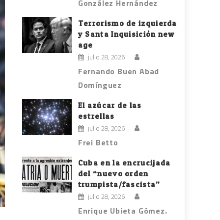
González Hernández
Terrorismo de izquierda
y Santa Inquisición new
age
julio 28, 2026
Fernando Buen Abad
Domínguez
El azúcar de las
estrellas
julio 28, 2026
Frei Betto
Cuba en la encrucijada
del “nuevo orden
trumpista/fascista”
julio 28, 2026
Enrique Ubieta Gómez.