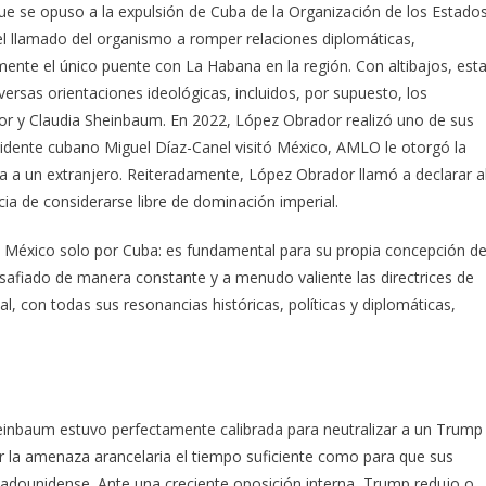
ue se opuso a la expulsión de Cuba de la Organización de los Estado
 llamado del organismo a romper relaciones diplomáticas,
ente el único puente con La Habana en la región. Con altibajos, est
iversas orientaciones ideológicas, incluidos, por supuesto, los
y Claudia Sheinbaum. En 2022, López Obrador realizó uno de sus
esidente cubano Miguel Díaz-Canel visitó México, AMLO le otorgó la
da a un extranjero. Reiteradamente, López Obrador llamó a declarar a
a de considerarse libre de dominación imperial.
 México solo por Cuba: es fundamental para su propia concepción d
afiado de manera constante y a menudo valiente las directrices de
l, con todas sus resonancias históricas, políticas y diplomáticas,
Sheinbaum estuvo perfectamente calibrada para neutralizar a un Trump
ar la amenaza arancelaria el tiempo suficiente como para que sus
tadounidense. Ante una creciente oposición interna, Trump redujo o