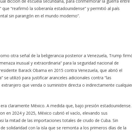
ual dicción de escuela secundaria, para conmemorar la guerra entre
 que “reafirmó la soberanía estadounidense” y permitió al país
ntal sin parangón en el mundo moderno”.
omo otra señal de la beligerancia posterior a Venezuela, Trump firm
enaza inusual y extraordinaria” para la seguridad nacional de
residente Barack Obama en 2015 contra Venezuela, que abrió el
e utilizó para justificar aranceles adicionales contra “las
extranjero que venda o suministre directa o indirectamente cualquie
vo era claramente México. A medida que, bajo presión estadounidense.
aron en 2024 y 2025, México cubrió el vacío, elevando sus
casi la mitad de las importaciones totales de crudo de Cuba. Sin
 de solidaridad con la isla que se remonta a los primeros días de la