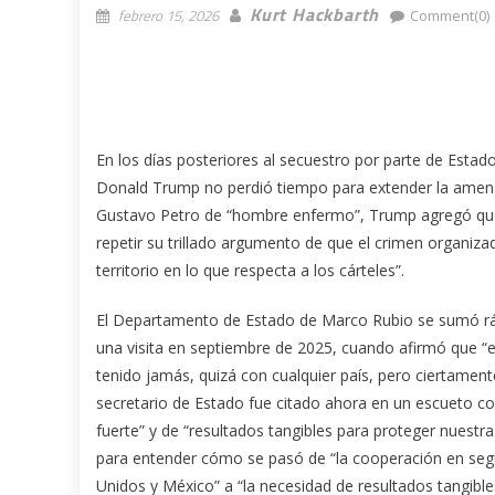
Kurt Hackbarth
febrero 15, 2026
Comment(0)
En los días posteriores al secuestro por parte de Esta
Donald Trump no perdió tiempo para extender la amena
Gustavo Petro de “hombre enfermo”, Trump agregó que u
repetir su trillado argumento de que el crimen organiz
territorio en lo que respecta a los cárteles”.
El Departamento de Estado de Marco Rubio se sumó rá
una visita en septiembre de 2025, cuando afirmó que 
tenido jamás, quizá con cualquier país, pero ciertamente
secretario de Estado fue citado ahora en un escueto c
fuerte” y de “resultados tangibles para proteger nuestra 
para entender cómo se pasó de “la cooperación en segur
Unidos y México” a “la necesidad de resultados tangibl