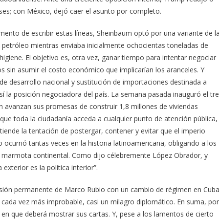
íses; con México, dejó caer el asunto por completo.
mento de escribir estas líneas, Sheinbaum optó por una variante de l
 petróleo mientras enviaba inicialmente ochocientas toneladas de
igiene. El objetivo es, otra vez, ganar tiempo para intentar negociar
os sin asumir el costo económico que implicarían los aranceles. Y
 de desarrollo nacional y sustitución de importaciones destinada a
sí la posición negociadora del país. La semana pasada inauguró el tr
 avanzan sus promesas de construir 1,8 millones de viviendas
o que toda la ciudadanía acceda a cualquier punto de atención pública,
ntiende la tentación de postergar, contener y evitar que el imperio
ocurrió tantas veces en la historia latinoamericana, obligando a los
la marmota continental. Como dijo célebremente López Obrador, y
terior es la política interior”.
esión permanente de Marco Rubio con un cambio de régimen en Cuba
a cada vez más improbable, casi un milagro diplomático. En suma, por
en que deberá mostrar sus cartas. Y, pese a los lamentos de cierto