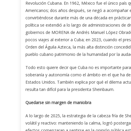
Revolución Cubana. En 1962, México fue el único país q
Americanos; dos años después, se negó a acompañar el
convirtiéndose durante más de una década en prácticam
política se extendió a lo largo de administraciones de d
gobiernos de MORENA de Andrés Manuel López Obrador 
pocos viajes al exterior a Cuba; en 2023, cuando el pr
Orden del Águila Azteca, la más alta distinción concedi
pueblo cubano patrimonio de la humanidad por la audaci
Todo esto quiere decir que Cuba no es importante para
soberanía y autonomía como el ámbito en el que ha des
Estados Unidos. También explica por qué el dilema actua
resulta tan difícil para la presidenta Sheinbaum.
Quedarse sin margen de maniobra
A lo largo de 2025, la estrategia de la cabeza fría de 
volátil y reactivo: manteniendo la calma, logró posterg
efectos comenzaran a sentirse en la opinión pública es