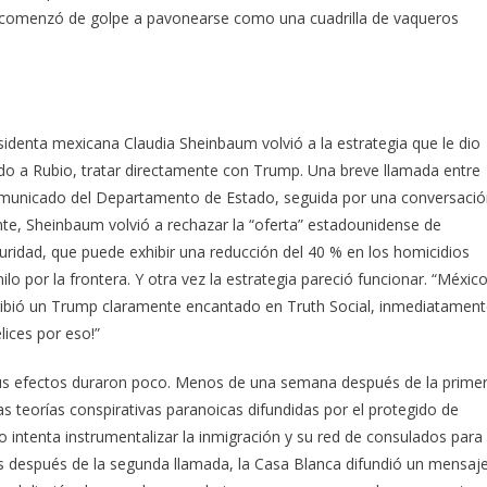
or comenzó de golpe a pavonearse como una cuadrilla de vaqueros
identa mexicana Claudia Sheinbaum volvió a la estrategia que le dio
iendo a Rubio, tratar directamente con Trump. Una breve llamada entre
 comunicado del Departamento de Estado, seguida por una conversaci
te, Sheinbaum volvió a rechazar la “oferta” estadounidense de
eguridad, que puede exhibir una reducción del 40 % en los homicidios
o por la frontera. Y otra vez la estrategia pareció funcionar. “Méxic
escribió un Trump claramente encantado en Truth Social, inmediatamen
lices por eso!”
 sus efectos duraron poco. Menos de una semana después de la prime
s teorías conspirativas paranoicas difundidas por el protegido de
 intenta instrumentalizar la inmigración y su red de consulados para
días después de la segunda llamada, la Casa Blanca difundió un mensaj