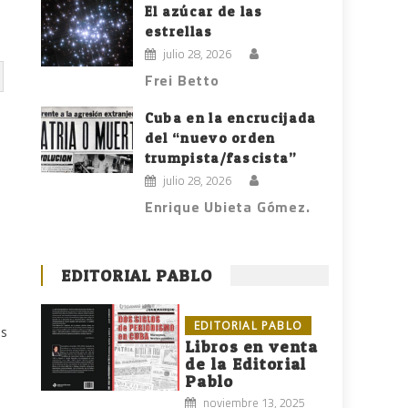
El azúcar de las
estrellas
julio 28, 2026
Frei Betto
Cuba en la encrucijada
del “nuevo orden
trumpista/fascista”
julio 28, 2026
Enrique Ubieta Gómez.
EDITORIAL PABLO
EDITORIAL PABLO
ás
Libros en venta
de la Editorial
Pablo
noviembre 13, 2025