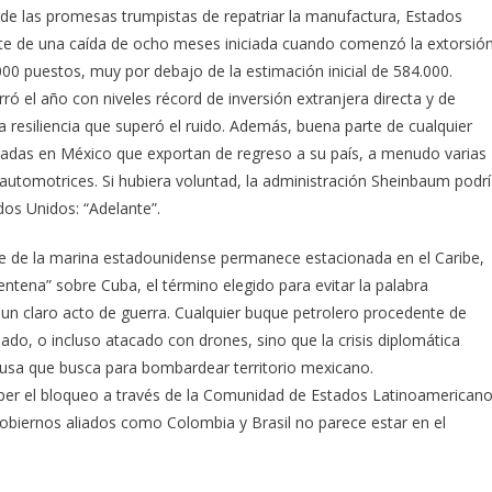
ar de las promesas trumpistas de repatriar la manufactura, Estados
rte de una caída de ocho meses iniciada cuando comenzó la extorsió
000 puestos, muy por debajo de la estimación inicial de 584.000.
ó el año con niveles récord de inversión extranjera directa y de
resiliencia que superó el ruido. Además, buena parte de cualquier
cadas en México que exportan de regreso a su país, a menudo varias
 automotrices. Si hubiera voluntad, la administración Sheinbaum podr
dos Unidos: “Adelante”.
te de la marina estadounidense permanece estacionada en el Caribe,
entena” sobre Cuba, el término elegido para evitar la palabra
 un claro acto de guerra. Cualquier buque petrolero procedente de
do, o incluso atacado con drones, sino que la crisis diplomática
xcusa que busca para bombardear territorio mexicano.
er el bloqueo a través de la Comunidad de Estados Latinoamerican
biernos aliados como Colombia y Brasil no parece estar en el