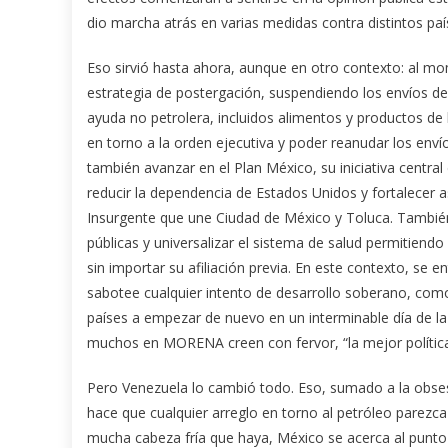
dio marcha atrás en varias medidas contra distintos pa
Eso sirvió hasta ahora, aunque en otro contexto: al mo
estrategia de postergación, suspendiendo los envíos de
ayuda no petrolera, incluidos alimentos y productos de h
en torno a la orden ejecutiva y poder reanudar los enví
también avanzar en el Plan México, su iniciativa central
reducir la dependencia de Estados Unidos y fortalecer a
Insurgente que une Ciudad de México y Toluca. También
públicas y universalizar el sistema de salud permitiend
sin importar su afiliación previa. En este contexto, se e
sabotee cualquier intento de desarrollo soberano, como 
países a empezar de nuevo en un interminable día de 
muchos en MORENA creen con fervor, “la mejor política ex
Pero Venezuela lo cambió todo. Eso, sumado a la obs
hace que cualquier arreglo en torno al petróleo parezc
mucha cabeza fría que haya, México se acerca al punto 