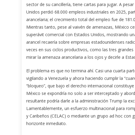
sector de su cancillería, tiene cartas para jugar. A pes
Unidos perdió 68.000 empleos industriales en 2025, pa
arancelaria; el crecimiento total del empleo fue de 181.
Mientras tanto, pese al vaivén de amenazas, México cerr
superávit comercial con Estados Unidos, mostrando una 
arancel recaería sobre empresas estadounidenses radi
veces en sus ciclos productivos, como las tres grandes
mirar la amenaza arancelaria a los ojos y decirle a Esta
El problema es que no termina ahí. Casi una cuarta par
vigilando a Venezuela y ahora haciendo cumplir la “cuar
“bloqueo”, que bajo el derecho internacional constituye
México se expondría no solo a ser interceptado y aborda
resultante podría darle a la administración Trump la e
Lamentablemente, un esfuerzo multinacional para romp
y Caribeños (CELAC) o mediante un grupo ad hoc con go
horizonte inmediato.