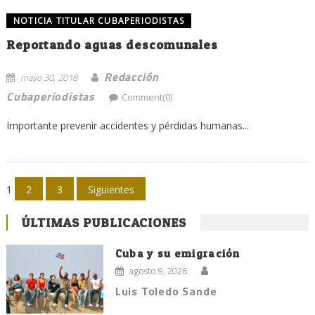
NOTICIA TITULAR CUBAPERIODISTAS
Reportando aguas descomunales
Redacción
mayo 30, 2018
Cubaperiodistas
Comment(0)
Importante prevenir accidentes y pérdidas humanas...
Navegación
1
2
3
Siguientes
de
ÚLTIMAS PUBLICACIONES
entradas
Cuba y su emigración
agosto 9, 2026
Luis Toledo Sande