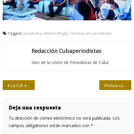
Tagged
La Habana
,
Meteorología
,
Tornado en La Habana
Redacción Cubaperiodistas
Sitio de la Unión de Periodistas de Cuba
Navegación
La CIA en Venezuela: 7 reglas para el cambio de régimen
Prensa cubana pierde a uno de sus más prolijos hijos
de
entradas
Deja una respuesta
Tu dirección de correo electrónico no será publicada.
Los
campos obligatorios están marcados con
*