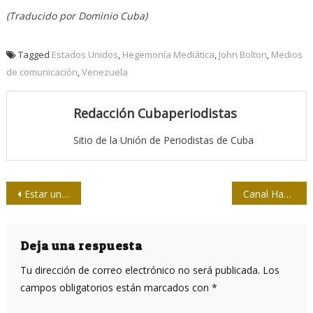
(Traducido por Dominio Cuba)
Tagged
Estados Unidos
,
Hegemonía Mediática
,
John Bolton
,
Medios
de comunicación
,
Venezuela
Redacción Cubaperiodistas
Sitio de la Unión de Periodistas de Cuba
Navegación
Estar unidos, clave para la recuperación
Canal Habana, reportando un evento diferente
de
entradas
Deja una respuesta
Tu dirección de correo electrónico no será publicada.
Los
campos obligatorios están marcados con
*