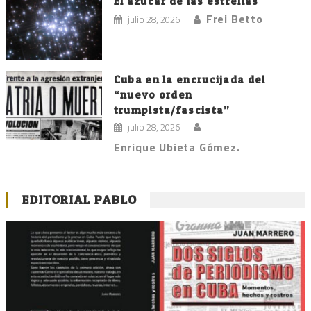
El azúcar de las estrellas
Frei Betto
julio 28, 2026
Cuba en la encrucijada del
“nuevo orden
trumpista/fascista”
julio 28, 2026
Enrique Ubieta Gómez.
EDITORIAL PABLO