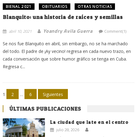
BIENAL 2021
OBITUARIOS
OTRAS NOTICIAS
Blanquito: una historia de raíces y semillas
Yoandry Avila Guerra
abril 10, 2021
Comment(1)
Se nos fue Blanquito en abril, sin embargo, no se ha marchado
del todo. El padre de ¡Ay vecino! regresa en cada nuevo trazo, en
cada conversación que sobre humor gráfico se tenga en Cuba.
Regresa c...
Navegación
1
2
…
6
Siguientes
de
ÚLTIMAS PUBLICACIONES
entradas
La ciudad que late en el centro
julio 28, 2026