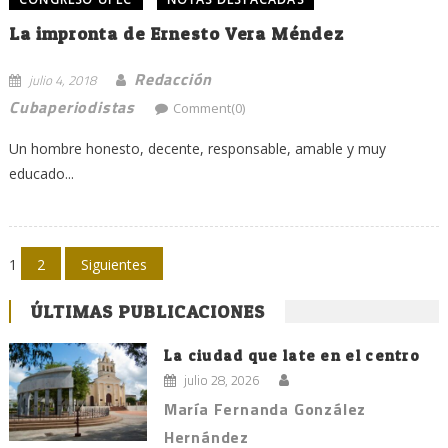
La impronta de Ernesto Vera Méndez
Redacción
julio 4, 2018
Cubaperiodistas
Comment(0)
Un hombre honesto, decente, responsable, amable y muy
educado...
Navegación
1
2
Siguientes
de
ÚLTIMAS PUBLICACIONES
entradas
La ciudad que late en el centro
julio 28, 2026
María Fernanda González
Hernández