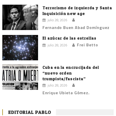
Terrorismo de izquierda y Santa
Inquisición new age
julio 28, 2026
Fernando Buen Abad Domínguez
El azúcar de las estrellas
Frei Betto
julio 28, 2026
Cuba en la encrucijada del
“nuevo orden
trumpista/fascista”
julio 28, 2026
Enrique Ubieta Gómez.
EDITORIAL PABLO