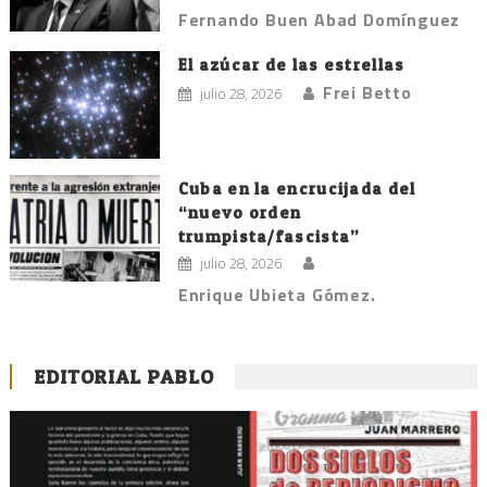
Fernando Buen Abad Domínguez
El azúcar de las estrellas
Frei Betto
julio 28, 2026
Cuba en la encrucijada del
“nuevo orden
trumpista/fascista”
julio 28, 2026
Enrique Ubieta Gómez.
EDITORIAL PABLO