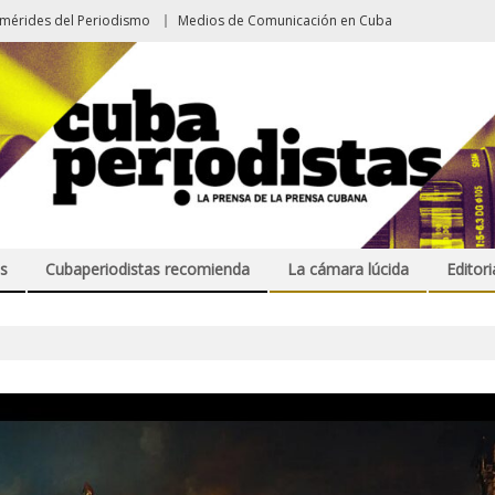
emérides del Periodismo
Medios de Comunicación en Cuba
s
Cubaperiodistas recomienda
La cámara lúcida
Editori