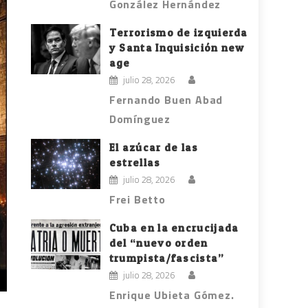
González Hernández
Terrorismo de izquierda
y Santa Inquisición new
age
julio 28, 2026
Fernando Buen Abad
Domínguez
El azúcar de las
estrellas
julio 28, 2026
Frei Betto
Cuba en la encrucijada
del “nuevo orden
trumpista/fascista”
julio 28, 2026
Enrique Ubieta Gómez.