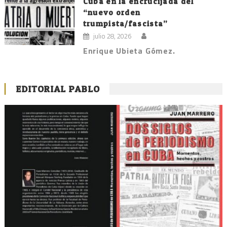
Cuba en la encrucijada del
“nuevo orden
trumpista/fascista”
julio 28, 2026
Enrique Ubieta Gómez.
EDITORIAL PABLO