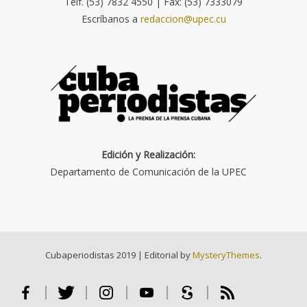
Telf. (53) 7832 4550 | Fax: (53) 7333079
Escríbanos a
redaccion@upec.cu
Edición y Realización:
Departamento de Comunicación de la UPEC
Cubaperiodistas 2019
|
Editorial by
MysteryThemes
.
Facebook
Twitter
Instagram
Youtube
Scribd
RSS