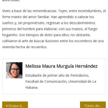
Viven a base de las remembranzas. Tejen, entre incertidumbres, el
firme manto del amor familiar. Han aprendido a valorar los
sueños y, sin proponérselo, regresan a los descubrimientos
primeros del hombre para elaborar, con sus manos, el fuego
hogareño. Son tiempos de dolor para ellos; no obstante,
cultivaron el arte de buscar ilusiones entre los escombros de una
vivienda hecha de recuerdos.
Melissa Maura Murguía Hernández
Estudiante de primer año de Periodismo,
Facultad de Comunicación, Universidad de La
Habana.
Navegación
Ocaso de un sepulcro
“Cesto de llamas. Biografía de José Martí”