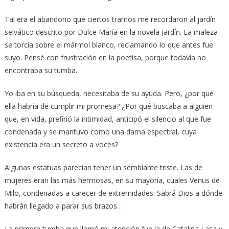
Tal era el abandono que ciertos tramos me recordaron al jardín
selvático descrito por Dulce María en la novela Jardín. La maleza
se torcía sobre el mármol blanco, reclamando lo que antes fue
suyo. Pensé con frustración en la poetisa, porque todavía no
encontraba su tumba.
Yo iba en su búsqueda, necesitaba de su ayuda. Pero, ¿por qué
ella habría de cumplir mi promesa? ¿Por qué buscaba a alguien
que, en vida, prefirió la intimidad, anticipó el silencio al que fue
condenada y se mantuvo como una dama espectral, cuya
existencia era un secreto a voces?
Algunas estatuas parecían tener un semblante triste. Las de
mujeres eran las más hermosas, en su mayoría, cuales Venus de
Milo, condenadas a carecer de extremidades. Sabrá Dios a dónde
habrán llegado a parar sus brazos…
La primera tumba que llamó mi atención fue la de Catalina Lasa y