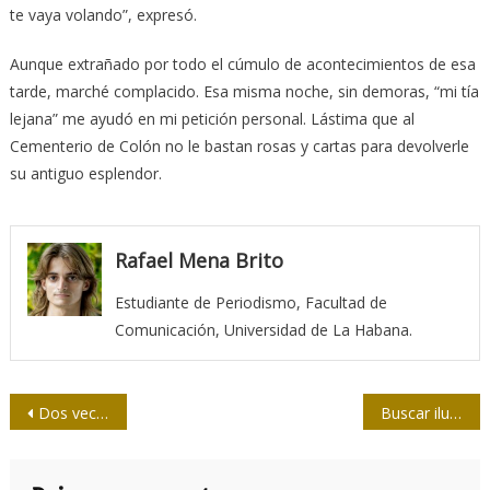
te vaya volando”, expresó.
Aunque extrañado por todo el cúmulo de acontecimientos de esa
tarde, marché complacido. Esa misma noche, sin demoras, “mi tía
lejana” me ayudó en mi petición personal. Lástima que al
Cementerio de Colón no le bastan rosas y cartas para devolverle
su antiguo esplendor.
Rafael Mena Brito
Estudiante de Periodismo, Facultad de
Comunicación, Universidad de La Habana.
Navegación
Dos veces ella
Buscar ilusiones entre los escombros
de