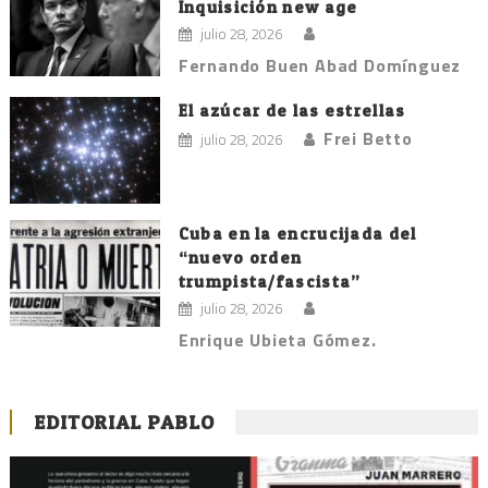
Inquisición new age
julio 28, 2026
Fernando Buen Abad Domínguez
El azúcar de las estrellas
Frei Betto
julio 28, 2026
Cuba en la encrucijada del
“nuevo orden
trumpista/fascista”
julio 28, 2026
Enrique Ubieta Gómez.
EDITORIAL PABLO