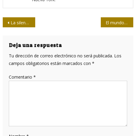
Navegación
La silenciosa reescritura de la educación Palestina
El mundo de los Epstein
de
entradas
Deja una respuesta
Tu dirección de correo electrónico no será publicada.
Los
campos obligatorios están marcados con
*
Comentario
*