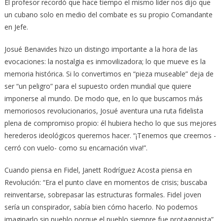
El profesor recordó que hace tiempo el mismo líder nos dijo que
un cubano solo en medio del combate es su propio Comandante
en Jefe.
Josué Benavides hizo un distingo importante a la hora de las
evocaciones: la nostalgia es inmovilizadora; lo que mueve es la
memoria histórica. Si lo convertimos en “pieza museable” deja de
ser “un peligro” para el supuesto orden mundial que quiere
imponerse al mundo. De modo que, en lo que buscamos más
memoriosos revolucionarios, Josué aventura una ruta fidelista
plena de compromiso propio: él hubiera hecho lo que sus mejores
herederos ideológicos queremos hacer. “¡Tenemos que creernos -
cerró con vuelo- como su encarnación viva!”.
Cuando piensa en Fidel, Janett Rodríguez Acosta piensa en
Revolución: “Era el punto clave en momentos de crisis; buscaba
reinventarse, sobrepasar las estructuras formales. Fidel joven
sería un conspirador, sabía bien cómo hacerlo. No podemos
imaginarlo sin pueblo porque el pueblo siempre fue protagonista”.