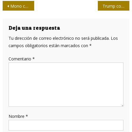
Navegación
Mono con navaja
Trump contra Cuba
de
entradas
Deja una respuesta
Tu dirección de correo electrónico no será publicada.
Los
campos obligatorios están marcados con
*
Comentario
*
Nombre
*