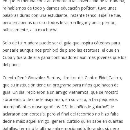
en que el líder iba constantemente a la Universidad de la Habana,
“a hablarnos de todo y darnos educación política”, tuvo unas
palabras duras con una estudiante. Instante tenso: Fidel se fue,
pero en apenas un rato todos le vieron llegar y pedir perdón,
públicamente, a la muchacha.
Solo de tal madera puede ser el guía que inspira cátedras para
pensarle aunque nos prohibió de plano las estatuas, el que en
Cuba y fuera de ella gana continuadores aún más jóvenes que los
del panel.
Cuenta René González Barrios, director del Centro Fidel Castro,
que su institución tiene un programa para niños que hacen de
guía. Un día, recibieron a un amigo vietnamita, que se mostró
sorprendido de que le asignaran, en su visita, a tan pequeños
acompañantes museográficos. “¡Sí, los niños le guiarán!”, le
aclararon con cortesía, pero al final del recorrido no hizo falta
decirle más: aquel amigo, general curtido quién sabe en cuántas
batallas, terminó la última sala emocionado, llorando, sí, pero