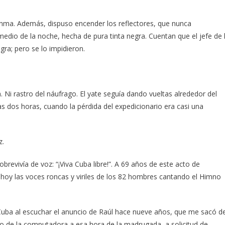
nma. Además, dispuso encender los reflectores, que nunca
edio de la noche, hecha de pura tinta negra. Cuentan que el jefe de 
gra; pero se lo impidieron.
 Ni rastro del náufrago. El yate seguía dando vueltas alrededor del
das dos horas, cuando la pérdida del expedicionario era casi una
z.
revivía de voz: “¡Viva Cuba libre!”. A 69 años de este acto de
hoy las voces roncas y viriles de los 82 hombres cantando el Himno
r Cuba al escuchar el anuncio de Raúl hace nueve años, que me sacó d
nco de la computadora a esa hora de la madrugada, a solicitud de