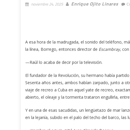
Enrique Ojito Linares
noviembre 24, 2025
C
A esa hora de la madrugada, el sonido del teléfono, má
la línea, Borrego, entonces director de
Escambray
, con
—Raúl lo acaba de decir por la televisión.
El fundador de la Revolución, su hermano había partido
Sesenta años antes, ambos habían zarpado, junto a ot
viaje de recreo a Cuba en aquel yate de recreo, exacta
abierto, el oleaje y la tormenta trataron engullirla, ent
Y en una de esas sacudidas, un lengüetazo de mar lanz
en la lejanía, subido en el palo del techo del barco, las