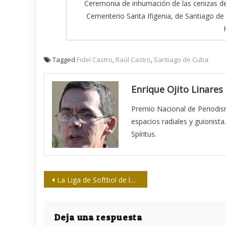
Ceremonia de inhumación de las cenizas del 
Cementerio Santa Ifigenia, de Santiago de
Tagged
Fidel Castro
,
Raúl Castro
,
Santiago de Cuba
Enrique Ojito Linares
Premio Nacional de Periodism
espacios radiales y guionista
Spíritus.
Navegación
La Liga de Softbol de los Periodistas ya conoce a sus finalistas
de
entradas
Deja una respuesta