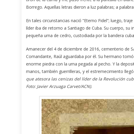
Borrego. Aquellas letras dieron a luz palabras; a palabra
En tales circunstancias nació “Eterno Fidel”; luego, tr
líder iba de retorno a Santiago de Cuba. Su cuerpo, su 
pequeña urna de cedro, custodiada por la bandera cuba
Amanecer del 4 de diciembre de 2016, cementerio de San
Comandante, Raúl aguardaba por él. Su hermano tomó la
enorme piedra con la urna pegada al pecho. Y la deposi
manos, también guerrilleras, y el estremecimiento llegó.
que atesora las cenizas del líder de la Revolución cub
Foto: Javier Arzuaga Carvet/ACN).