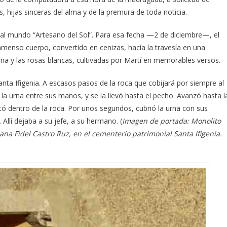
s, hijas sinceras del alma y de la premura de toda noticia.
aje al mundo “Artesano del Sol”. Para esa fecha —2 de diciembre—, el
inmenso cuerpo, convertido en cenizas, hacía la travesía en una
na y las rosas blancas, cultivadas por Martí en memorables versos.
ta Ifigenia. A escasos pasos de la roca que cobijará por siempre al
 urna entre sus manos, y se la llevó hasta el pecho. Avanzó hasta l
tó dentro de la roca. Por unos segundos, cubrió la urna con sus
 Allí dejaba a su jefe, a su hermano. (
Imagen de portada: Monolito
ana Fidel Castro Ruz, en el cementerio patrimonial Santa Ifigenia.