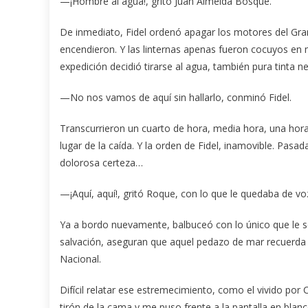
—¡Hombre al agua!, gritó Juan Almeida Bosque.
De inmediato, Fidel ordenó apagar los motores del Gra
encendieron. Y las linternas apenas fueron cocuyos en m
expedición decidió tirarse al agua, también pura tinta ne
—No nos vamos de aquí sin hallarlo, conminó Fidel.
Transcurrieron un cuarto de hora, media hora, una hora.
lugar de la caída. Y la orden de Fidel, inamovible. Pasa
dolorosa certeza…
—¡Aquí, aquí!, gritó Roque, con lo que le quedaba de vo
Ya a bordo nuevamente, balbuceó con lo único que le sob
salvación, aseguran que aquel pedazo de mar recuerda 
Nacional.
Difícil relatar ese estremecimiento, como el vivido po
tirón de la cama y me puso frente a la pantalla en bla