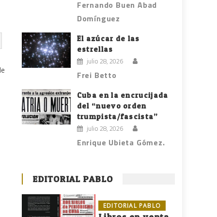
Fernando Buen Abad
Domínguez
El azúcar de las
estrellas
julio 28, 2026
de
Frei Betto
Cuba en la encrucijada
del “nuevo orden
trumpista/fascista”
julio 28, 2026
Enrique Ubieta Gómez.
EDITORIAL PABLO
EDITORIAL PABLO
Libros en venta