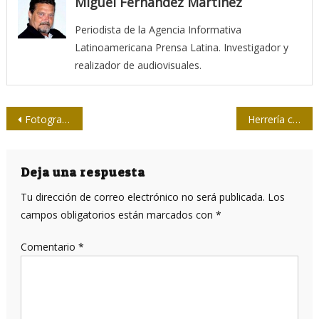
Miguel Fernández Martínez
Periodista de la Agencia Informativa
Latinoamericana Prensa Latina. Investigador y
realizador de audiovisuales.
Navegación
Fotografiar a Fidel
Herrería cubana
de
entradas
Deja una respuesta
Tu dirección de correo electrónico no será publicada.
Los
campos obligatorios están marcados con
*
Comentario
*