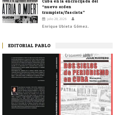
Cuba en la encrucijada del
“nuevo orden
trumpista/fascista”
julio 28, 2026
Enrique Ubieta Gómez.
EDITORIAL PABLO