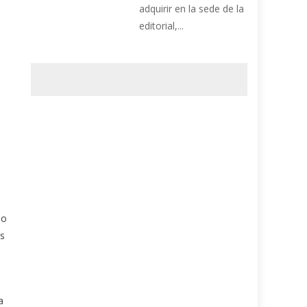
adquirir en la sede de la
editorial,...
do
as
a