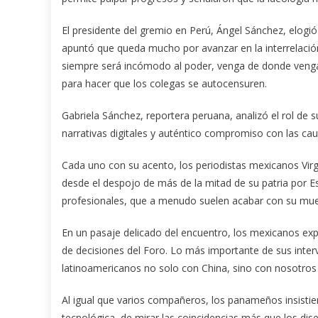
El presidente del gremio en Perú, Ángel Sánchez, elogió
apuntó que queda mucho por avanzar en la interrelaci
siempre será incómodo al poder, venga de donde venga, y
para hacer que los colegas se autocensuren.
Gabriela Sánchez, reportera peruana, analizó el rol de
narrativas digitales y auténtico compromiso con las ca
Cada uno con su acento, los periodistas mexicanos Virg
desde el despojo de más de la mitad de su patria por Es
profesionales, que a menudo suelen acabar con su mue
En un pasaje delicado del encuentro, los mexicanos e
de decisiones del Foro. Lo más importante de sus inte
latinoamericanos no solo con China, sino con nosotros
Al igual que varios compañeros, los panameños insisti
tecnológica, de mirar las coincidencias más que los dise