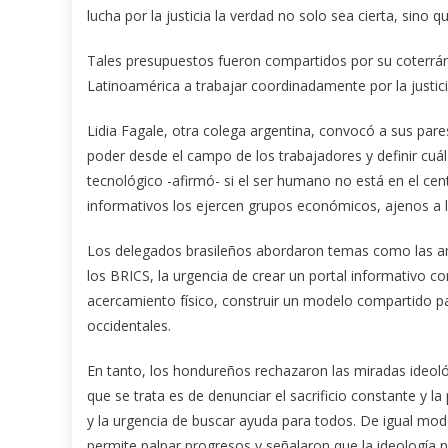
lucha por la justicia la verdad no solo sea cierta, sino
Tales presupuestos fueron compartidos por su coterrá
Latinoamérica a trabajar coordinadamente por la justici
Lidia Fagale, otra colega argentina, convocó a sus pares 
poder desde el campo de los trabajadores y definir cu
tecnológico -afirmó- si el ser humano no está en el c
informativos los ejercen grupos económicos, ajenos a l
Los delegados brasileños abordaron temas como las am
los BRICS, la urgencia de crear un portal informativo co
acercamiento físico, construir un modelo compartido pa
occidentales.
En tanto, los hondureños rechazaron las miradas ideológ
que se trata es de denunciar el sacrificio constante y 
y la urgencia de buscar ayuda para todos. De igual mod
permite palpar progresos y señalaron que la ideología no