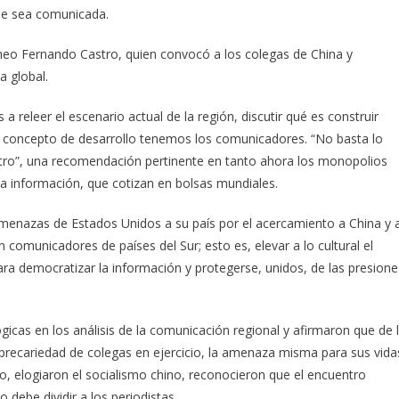
 que sea comunicada.
neo Fernando Castro, quien convocó a los colegas de China y
a global.
a releer el escenario actual de la región, discutir qué es construir
ál concepto de desarrollo tenemos los comunicadores. “No basta lo
entro”, una recomendación pertinente en tanto ahora los monopolios
a información, que cotizan en bolsas mundiales.
enazas de Estados Unidos a su país por el acercamiento a China y 
n comunicadores de países del Sur; esto es, elevar a lo cultural el
ra democratizar la información y protegerse, unidos, de las presione
icas en los análisis de la comunicación regional y afirmaron que de 
la precariedad de colegas en ejercicio, la amenaza misma para sus vida
o, elogiaron el socialismo chino, reconocieron que el encuentro
 debe dividir a los periodistas.