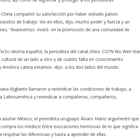
e China compartió su satisfacción por haber visitado países
uestos de trabajo. Vio en ellos, dijo, mucho poder y fuerza y un
ones. “Avancemos -invitó- en la promoción de una comunidad de
fecto idioma español, la periodista del canal chino
CGTN
Wu Wen Xia
 cultural de un lado a otro y de cuánto falta en conocimiento
 y América Latina estamos -dijo- a los dos lados del mundo:
na Bigliante llamaron a reivindicar las condiciones de trabajo, a
ia Latinoamérica y reivindicar a compañeras, compañeros,
 a asumir México, el periodista uruguayo Álvaro Mario argumentó que
e compra los medios! Entre evocaciones hermosas de lo que significa
a respetar las diferencias y hasta a aprender de ellas.