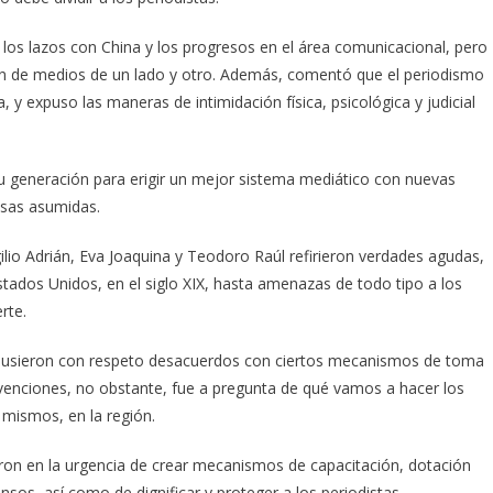
 los lazos con China y los progresos en el área comunicacional, pero
ón de medios de un lado y otro. Además, comentó que el periodismo
 expuso las maneras de intimidación física, psicológica y judicial
 su generación para erigir un mejor sistema mediático con nuevas
usas asumidas.
ilio Adrián, Eva Joaquina y Teodoro Raúl refirieron verdades agudas,
tados Unidos, en el siglo XIX, hasta amenazas de todo tipo a los
rte.
xpusieron con respeto desacuerdos con ciertos mecanismos de toma
rvenciones, no obstante, fue a pregunta de qué vamos a hacer los
 mismos, en la región.
eron en la urgencia de crear mecanismos de capacitación, dotación
nsos, así como de dignificar y proteger a los periodistas.