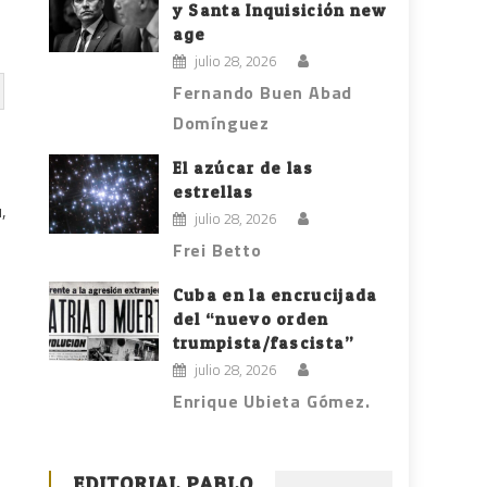
y Santa Inquisición new
age
julio 28, 2026
Fernando Buen Abad
Domínguez
El azúcar de las
estrellas
,
julio 28, 2026
Frei Betto
Cuba en la encrucijada
del “nuevo orden
trumpista/fascista”
julio 28, 2026
Enrique Ubieta Gómez.
EDITORIAL PABLO