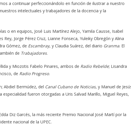
mos a continuar perfeccionándolo en función de ilustrar a nuestro
uestros intelectuales y trabajadores de la docencia y la
las o en equipos, José Luis Martínez Alejo, Yamila Causse, Isabel
es Rey, Jorge Pérez Cruz, Lianne Fonseca, Yuleiky Obregón y Alina
ndra Gómez, de
Escambray
, y Claudia Suárez, del diario
Granma
. El
 también de
Trabajadores
.
llida y Miozotis Fabelo Pinares, ambos de
Radio Rebelde
; Lisandra
ancisco, de
Radio Progreso
.
ón; Abdiel Bermúdez, del
Canal Cubano de Noticias
, y Manuel de Jesú
a especialidad fueron otorgadas a Uris Salvad Marillo, Miguel Reyes,
Edda Diz Garcés, la más reciente Premio Nacional José Martí por la
sidente nacional de la UPEC.