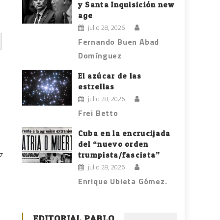
y Santa Inquisición new
age
julio 28, 2026
Fernando Buen Abad
Domínguez
El azúcar de las
estrellas
s
julio 28, 2026
Frei Betto
Cuba en la encrucijada
del “nuevo orden
z
trumpista/fascista”
julio 28, 2026
l
Enrique Ubieta Gómez.
EDITORIAL PABLO