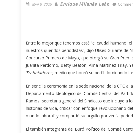
Enrique Milanés León
abril 8, 2025
Comment
Entre lo mejor que tenemos está “el caudal humano, el
nuestros queridos periodistas”, dijo Ulises Guilarte de 
Concurso Primero de Mayo, que otorgó su Gran Premio a
Juanita Perdomo, Betty Beatón, Alina Martínez Triay, Y
Trabajadores
, medio que honró su perfil dominando las
En sencilla ceremonia en la sede nacional de la CTC a 
Departamento Ideológico del Comité Central del Partido
Ramos, secretaria general del Sindicato que incluye a los
historias de vida, criticar con enfoque revolucionario d
mundo laboral” y compartió su orgullo por ver “a period
El también integrante del Buró Político del Comité Cent