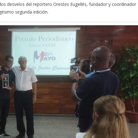
ados desvelos del reportero Orestes Eugellés, fundador y coordinador
agésimo segunda edición.