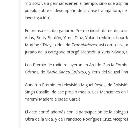
“no solo va a permanecer en el tiempo, sino que aspira
pueblo sobre el desempeño de la clase trabajadora, de n
investigación”.
En prensa escrita, ganaron Premio indistintamente, a so
Arias, Betty Beatón, Yimel Díaz, Yolanda Molina, Lourd
Martínez Triay, todos de
Trabajadores
; así como Lisa
jurado de la categoría otorgó Mención a Yuris Nórido,
Los Premio de radio recayeron en Aroldo García Fombe
Gómez, de
Radio Sancti Spíritus
, y Yeris del Sauzal Fr
Ganaron Premio en televisión Miguel Reyes, de Solvisi
Singh Castillo, de ese propio medio. Las Menciones en l
Yaremi Madero e Isaac García.
El acto contó además con la participación de la colega 
Obra de la Vida, y de Francisco Rodríguez Cruz, vicepre