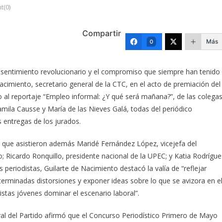
(0)
Compartir
Más
0
 sentimiento revolucionario y el compromiso que siempre han tenido
Nacimiento, secretario general de la CTC, en el acto de premiación del
l reportaje “Empleo informal: ¿Y qué será mañana?”, de las colega
amila Causse y María de las Nieves Galá, todas del periódico
 entregas de los jurados.
la que asistieron además Maridé Fernández López, vicejefa del
; Ricardo Ronquillo, presidente nacional de la UPEC; y Katia Rodrígue
 periodistas, Guilarte de Nacimiento destacó la valía de “reflejar
eterminadas distorsiones y exponer ideas sobre lo que se avizora en e
istas jóvenes dominar el escenario laboral”.
ral del Partido afirmó que el Concurso Periodístico Primero de Mayo