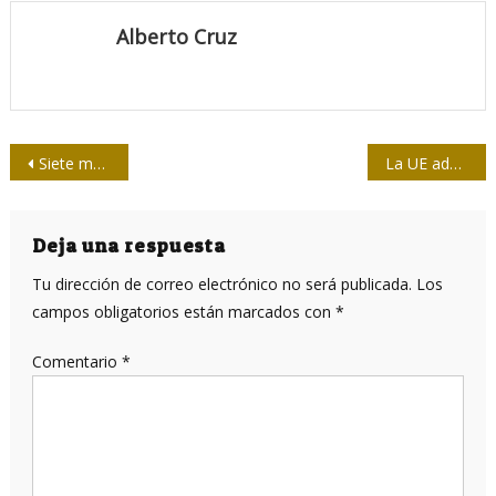
Alberto Cruz
Navegación
Siete medidas en silencio contra Cuba
La UE admite que sus esfuerzos de censurar a Sputnik fallaron
de
entradas
Deja una respuesta
Tu dirección de correo electrónico no será publicada.
Los
campos obligatorios están marcados con
*
Comentario
*