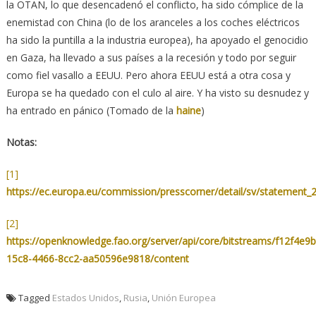
la OTAN, lo que desencadenó el conflicto, ha sido cómplice de la
enemistad con China (lo de los aranceles a los coches eléctricos
ha sido la puntilla a la industria europea), ha apoyado el genocidio
en Gaza, ha llevado a sus países a la recesión y todo por seguir
como fiel vasallo a EEUU. Pero ahora EEUU está a otra cosa y
Europa se ha quedado con el culo al aire. Y ha visto su desnudez y
ha entrado en pánico (Tomado de la
haine
)
Notas:
[1]
https://ec.europa.eu/commission/presscorner/detail/sv/statement_
[2]
https://openknowledge.fao.org/server/api/core/bitstreams/f12f4e9b
15c8-4466-8cc2-aa50596e9818/content
Tagged
Estados Unidos
,
Rusia
,
Unión Europea