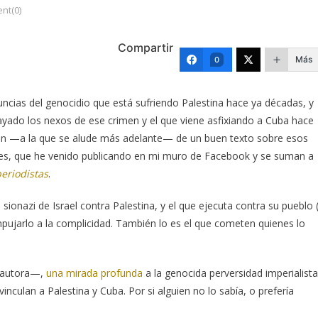
nt(0)
Compartir
Más
0
uncias del genocidio que está sufriendo Palestina hace ya décadas, y
rayado los nexos de ese crimen y el que viene asfixiando a Cuba hace
ción —a la que se alude más adelante— de un buen texto sobre esos
tes, que he venido publicando en mi muro de Facebook y se suman a
eriodistas
.
sionazi de Israel contra Palestina, y el que ejecuta contra su pueblo 
empujarlo a la complicidad. También lo es el que cometen quienes lo
la autora—,
una mirada profunda
a la genocida perversidad imperialista
inculan a Palestina y Cuba. Por si alguien no lo sabía, o prefería