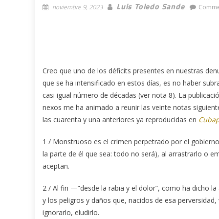
Luis Toledo Sande
noviembre 9, 2023
Comme
Creo que uno de los déficits presentes en nuestras den
que se ha intensificado en estos días, es no haber sub
casi igual número de décadas (ver nota 8). La publica
nexos me ha animado a reunir las veinte notas siguien
las cuarenta y una anteriores ya reproducidas en
Cubap
1 / Monstruoso es el crimen perpetrado por el gobierno 
la parte de él que sea: todo no será), al arrastrarlo o 
aceptan.
2 / Al fin —”desde la rabia y el dolor”, como ha dicho 
y los peligros y daños que, nacidos de esa perversidad, v
ignorarlo, eludirlo.