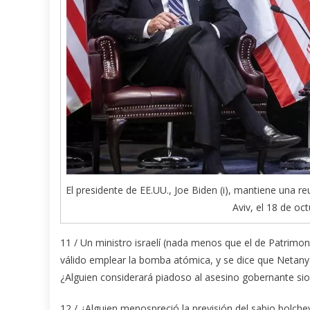
El presidente de EE.UU., Joe Biden (i), mantiene una r
Aviv, el 18 de oc
11 / Un ministro israelí (nada menos que el de Patrimoni
válido emplear la bomba atómica, y se dice que Netanya
¿Alguien considerará piadoso al asesino gobernante sio
12 / ¿Alguien menospreció la previsión del sabio bolchev