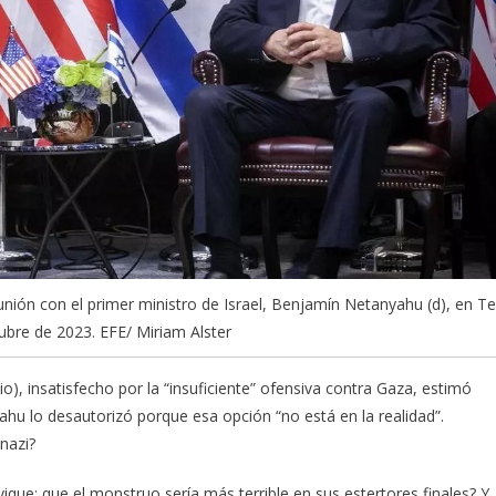
eunión con el primer ministro de Israel, Benjamín Netanyahu (d), en Te
tubre de 2023. EFE/ Miriam Alster
o), insatisfecho por la “insuficiente” ofensiva contra Gaza, estimó
hu lo desautorizó porque esa opción “no está en la realidad”.
nazi?
ique: que el monstruo sería más terrible en sus estertores finales? Y