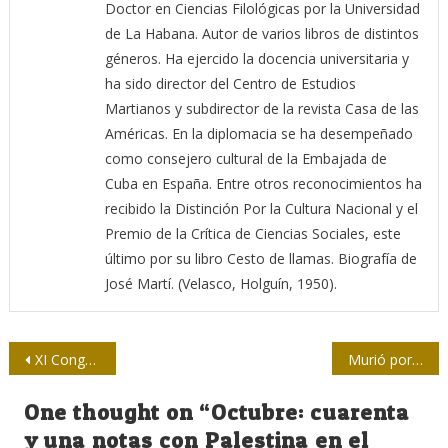
Doctor en Ciencias Filológicas por la Universidad
de La Habana. Autor de varios libros de distintos
géneros. Ha ejercido la docencia universitaria y
ha sido director del Centro de Estudios
Martianos y subdirector de la revista Casa de las
Américas. En la diplomacia se ha desempeñado
como consejero cultural de la Embajada de
Cuba en España. Entre otros reconocimientos ha
recibido la Distinción Por la Cultura Nacional y el
Premio de la Crítica de Ciencias Sociales, este
último por su libro Cesto de llamas. Biografía de
José Martí. (Velasco, Holguín, 1950).
Navegación
XI Congreso de la UPEC, claves de redacción
Murió por un celular
de
One thought on “
Octubre: cuarenta
entradas
y una notas con Palestina en el