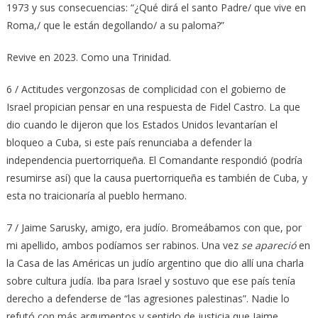
1973 y sus consecuencias: “¿Qué dirá el santo Padre/ que vive en
Roma,/ que le están degollando/ a su paloma?”
Revive en 2023. Como una Trinidad.
6 / Actitudes vergonzosas de complicidad con el gobierno de
Israel propician pensar en una respuesta de Fidel Castro. La que
dio cuando le dijeron que los Estados Unidos levantarían el
bloqueo a Cuba, si este país renunciaba a defender la
independencia puertorriqueña. El Comandante respondió (podría
resumirse así) que la causa puertorriqueña es también de Cuba, y
esta no traicionaría al pueblo hermano.
7 / Jaime Sarusky, amigo, era judío. Bromeábamos con que, por
mi apellido, ambos podíamos ser rabinos. Una vez
se apareció
en
la Casa de las Américas un judío argentino que dio allí una charla
sobre cultura judía. Iba para Israel y sostuvo que ese país tenía
derecho a defenderse de “las agresiones palestinas”. Nadie lo
refutó con más argumentos y sentido de justicia que Jaime