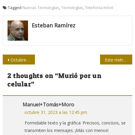
Tagged
Nuevas Tecnologías
,
Tecnologías
,
Telefonía móvil
Esteban Ramírez
Navegación
Octubre: cuarenta y una notas con Palestina en el corazón
Este miércoles 1 de noviembre continúan las acreditaciones
de
2 thoughts on “
Murió por un
entradas
celular
”
Manuel+Tomás+Moro
octubre 31, 2023 a las 12:45 pm
Formidable texto y la gráfica: Precisos, concisos, se
transmiten los mensajes. ¡Más con menos!