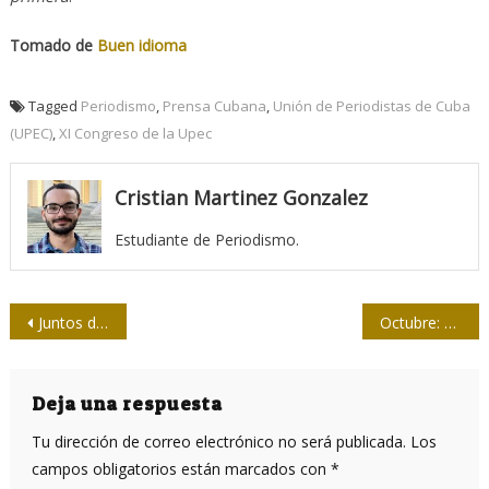
Tomado de
Buen idioma
Tagged
Periodismo
,
Prensa Cubana
,
Unión de Periodistas de Cuba
(UPEC)
,
XI Congreso de la Upec
Cristian Martinez Gonzalez
Estudiante de Periodismo.
Navegación
Juntos de la base a la cumbre
Octubre: cuarenta y una notas con Palestina en el corazón
de
entradas
Deja una respuesta
Tu dirección de correo electrónico no será publicada.
Los
campos obligatorios están marcados con
*