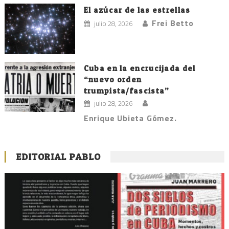
El azúcar de las estrellas
Frei Betto
julio 28, 2026
Cuba en la encrucijada del
“nuevo orden
trumpista/fascista”
julio 28, 2026
Enrique Ubieta Gómez.
EDITORIAL PABLO