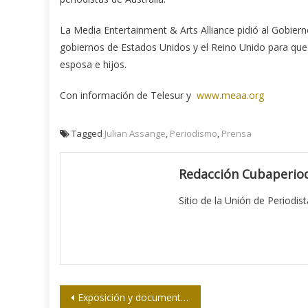
La Media Entertainment & Arts Alliance pidió al Gobier
gobiernos de Estados Unidos y el Reino Unido para que 
esposa e hijos.
Con información de Telesur y
www.meaa.org
Tagged
Julian Assange
,
Periodismo
,
Prensa
Redacción Cubaperiod
Sitio de la Unión de Periodis
Navegación
Exposición y documental sobre niños de Chernóbil en Cuba, se presentan en Eslovenia