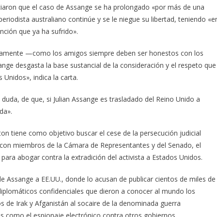
nciaron que el caso de Assange se ha prolongado «por más de una
eriodista australiano continúe y se le niegue su libertad, teniendo «e
ención que ya ha sufrido».
claramente —como los amigos siempre deben ser honestos con los
ge desgasta la base sustancial de la consideración y el respeto que
 Unidos», indica la carta.
 duda, de que, si Julian Assange es trasladado del Reino Unido a
da».
ton tiene como objetivo buscar el cese de la persecución judicial
e con miembros de la Cámara de Representantes y del Senado, el
ara abogar contra la extradición del activista a Estados Unidos.
de Assange a EE.UU., donde lo acusan de publicar cientos de miles de
diplomáticos confidenciales que dieron a conocer al mundo los
 de Irak y Afganistán al socaire de la denominada guerra
es como el espionaje electrónico contra otros gobiernos.