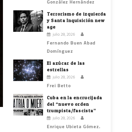
González Hernández
Terrorismo de izquierda
y Santa Inquisición new
age
julio 28, 2026
Fernando Buen Abad
Domínguez
El azúcar de las
estrellas
julio 28, 2026
Frei Betto
Cuba en la encrucijada
del “nuevo orden
trumpista/fascista”
julio 28, 2026
Enrique Ubieta Gómez.