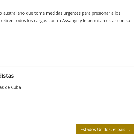
no australiano que tome medidas urgentes para presionar a los
retiren todos los cargos contra Assange y le permitan estar con su
istas
tas de Cuba
Estados Unidos, el país en guerra contra ellos mismos