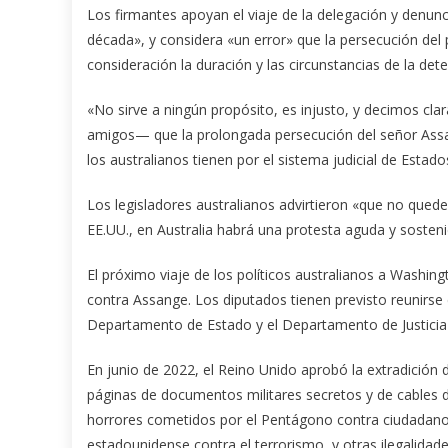
Los firmantes apoyan el viaje de la delegación y denu
década», y considera «un error» que la persecución del p
consideración la duración y las circunstancias de la det
«No sirve a ningún propósito, es injusto, y decimos 
amigos— que la prolongada persecución del señor Assan
los australianos tienen por el sistema judicial de Estados
Los legisladores australianos advirtieron «que no quede
EE.UU., en Australia habrá una protesta aguda y sosteni
El próximo viaje de los políticos australianos a Washing
contra Assange. Los diputados tienen previsto reunirs
Departamento de Estado y el Departamento de Justicia p
En junio de 2022, el Reino Unido aprobó la extradición 
páginas de documentos militares secretos y de cables 
horrores cometidos por el Pentágono contra ciudadanos
estadounidense contra el terrorismo, y otras ilegalidad