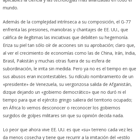
mundo.
Además de la complejidad intrínseca a su composición, el G-77
enfrenta las presiones, maniobras y chantajes de EE. UU., que
califica de ilegítimas las iniciativas que debiliten su hegemonía.
Eriza su piel tan sólo oír de acciones sin su aprobación; claro que,
al ver el crecimiento de economías como las de China, Irán, India,
Brasil, Pakistán y muchas otras fuera de su esfera de
subordinación, le irrita sin medida. Pero ya no es el tiempo en que
sus abusos eran incontestables. Su ridículo nombramiento de un
«presidente» de Venezuela, su vergonzosa salida de Afganistán,
dizque dejando un «gobierno democrático» que no duró ni el
tiempo para que el ejército gringo saliera del territorio ocupado;
en África lo vemos desconocer o reconocer los gobiernos
surgidos de golpes militares sin que su opinión decida nada.
Lo peor que ahora vive EE. UU. es que «su» terreno cada vez les
da menos cosecha y tiene que recurrir a la imitación del «estilo