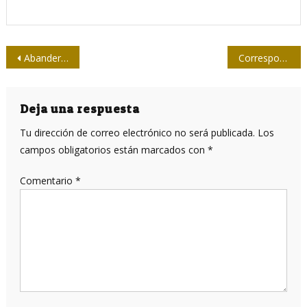
Navegación
Abanderado equipo de Medios Nacionales al Torneo Nacional de Softball de la Prensa.
Corresponsal de PL en Perú recibe Moneda de la Upec
de
entradas
Deja una respuesta
Tu dirección de correo electrónico no será publicada.
Los
campos obligatorios están marcados con
*
Comentario
*