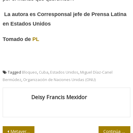
La autora es Corresponsal jefe de Prensa Latina
en Estados Unidos
Tomado de
PL
Tagged
Bloqueo
,
Cuba
,
Estados Unidos
,
Miguel Díaz-Canel
Bermúdez
,
Organización de Naciones Unidas (ONU)
Deisy Francis Mexidor
Navegación
Metaverso: qué es y cómo cambiará nuestras vidas
Continúa preparación para el tope final del sóftbol de la prensa