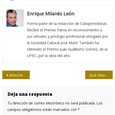
Enrique Milanés León
Forma parte de la redacción de Cubaperiodistas.
Recibió el Premio Patria en reconocimiento a
sus virtudes y prestigio profesional otorgado por
la Sociedad Cultural José Martí. También ha
obtenido el Premio Juan Gualberto Gómez, de la
UPEC, por la obra del año.
Navegación
Antecedentes históricos de la UPEC
José Manuel Correa: “La ética es el timón que dirige la cámara”
de
entradas
Deja una respuesta
Tu dirección de correo electrónico no será publicada.
Los
campos obligatorios están marcados con
*