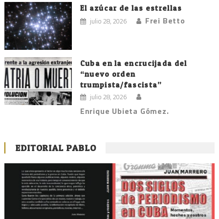
El azúcar de las estrellas
Frei Betto
julio 28, 2026
Cuba en la encrucijada del
“nuevo orden
trumpista/fascista”
julio 28, 2026
Enrique Ubieta Gómez.
EDITORIAL PABLO