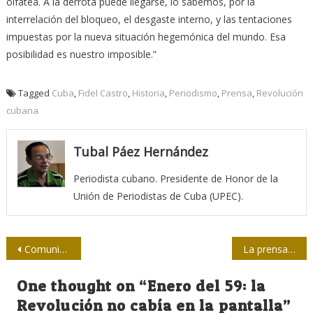
olfatea. A la derrota puede llegarse, lo sabemos, por la
interrelación del bloqueo, el desgaste interno, y las tentaciones
impuestas por la nueva situación hegemónica del mundo. Esa
posibilidad es nuestro imposible.”
Tagged
Cuba
,
Fidel Castro
,
Historia
,
Periodismo
,
Prensa
,
Revolución
cubana
Tubal Páez Hernández
Periodista cubano. Presidente de Honor de la
Unión de Periodistas de Cuba (UPEC).
Navegación
Comunicar es vaciarse, no llenarse de información
La prensa y el reto de calcar la vida
de
One thought on “
Enero del 59: la
entradas
Revolución no cabía en la pantalla
”