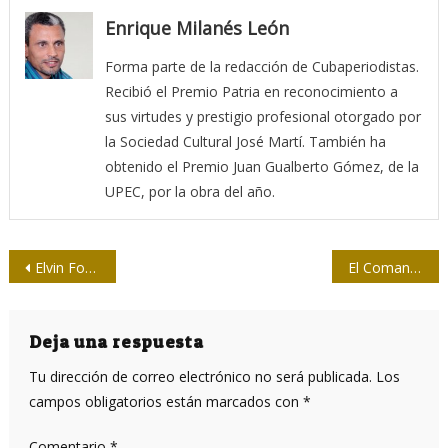
Enrique Milanés León
Forma parte de la redacción de Cubaperiodistas.
Recibió el Premio Patria en reconocimiento a
sus virtudes y prestigio profesional otorgado por
la Sociedad Cultural José Martí. También ha
obtenido el Premio Juan Gualberto Gómez, de la
UPEC, por la obra del año.
Navegación
Elvin Fontaine y una tarde sobre Fidel
El Comandante Korda
de
entradas
Deja una respuesta
Tu dirección de correo electrónico no será publicada.
Los
campos obligatorios están marcados con
*
Comentario
*