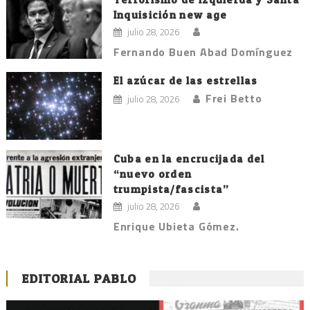
Inquisición new age
julio 28, 2026
Fernando Buen Abad Domínguez
El azúcar de las estrellas
Frei Betto
julio 28, 2026
Cuba en la encrucijada del
“nuevo orden
trumpista/fascista”
julio 28, 2026
Enrique Ubieta Gómez.
EDITORIAL PABLO