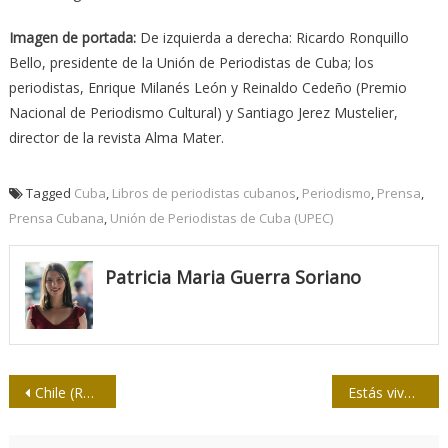
Imagen de portada:
De izquierda a derecha: Ricardo Ronquillo
Bello, presidente de la Unión de Periodistas de Cuba; los
periodistas, Enrique Milanés León y Reinaldo Cedeño (Premio
Nacional de Periodismo Cultural) y Santiago Jerez Mustelier,
director de la revista Alma Mater.
Tagged
Cuba
,
Libros de periodistas cubanos
,
Periodismo
,
Prensa
,
Prensa Cubana
,
Unión de Periodistas de Cuba (UPEC)
Patricia Maria Guerra Soriano
Navegación
Chile (Roberto) es Chile
Estás vivo, Joaquín Areta
de