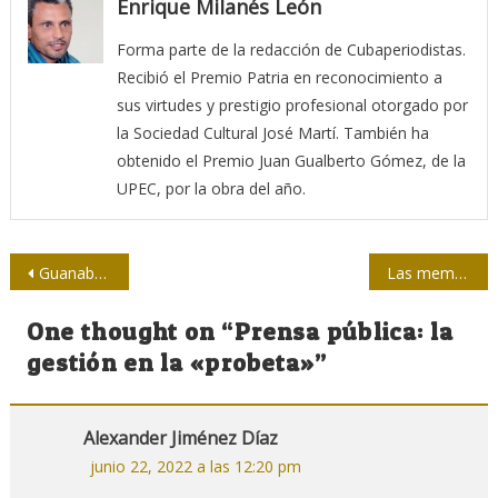
Enrique Milanés León
Forma parte de la redacción de Cubaperiodistas.
Recibió el Premio Patria en reconocimiento a
sus virtudes y prestigio profesional otorgado por
la Sociedad Cultural José Martí. También ha
obtenido el Premio Juan Gualberto Gómez, de la
UPEC, por la obra del año.
Navegación
Guanabacoa bajo lente fotográfica: desmembrar y remembranzas
Las memorias de Jorge Oller Oller
de
One thought on “
Prensa pública: la
entradas
gestión en la «probeta»
”
Alexander Jiménez Díaz
junio 22, 2022 a las 12:20 pm