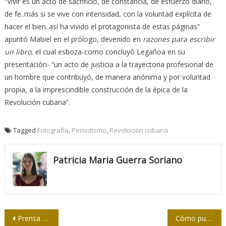
“Vivir es un acto de sacrificio, de constancia, de esfuerzo diario,
de fe..más si se vive con intensidad, con la voluntad explícita de
hacer el bien..así ha vivido el protagonista de estas páginas”
apuntó Mabiel en el prólogo, devenido en
razones para escribir
un libro,
el cual esboza-como concluyó Legañoa en su
presentación- “un acto de justicia a la trayectoria profesional de
un hombre que contribuyó, de manera anónima y por voluntad
propia, a la imprescindible construcción de la épica de la
Revolución cubana”.
Tagged
Fotografía
,
Periodismo
,
Revolución cubana
Patricia Maria Guerra Soriano
Navegación
Prensa pública: la gestión en la «probeta»
Cómo puede Estados Unidos perder la nueva guerra fría