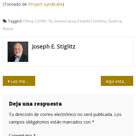
(Tomado de
Project-syndicate
)
Tagged
China
,
COVID-19
,
Democracia
,
Estados Unidos
,
Guerra
,
Rusia
Joseph E. Stiglitz
Navegación
Las memorias de Jorge Oller Oller
Aquí estamos, desde la UPEC
de
entradas
Deja una respuesta
Tu dirección de correo electrónico no será publicada.
Los
campos obligatorios están marcados con
*
Comentario
*